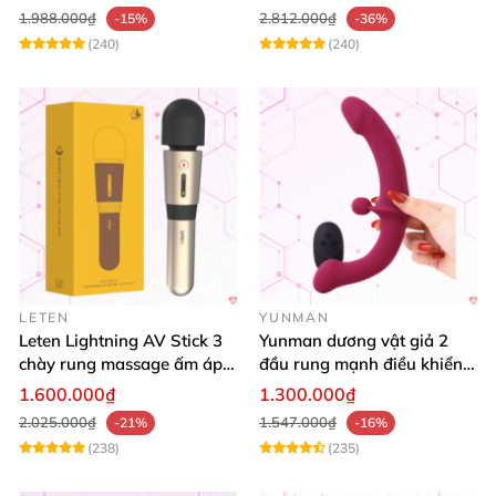
Hàng
được giao kín đáo
và thu tiền khi quý khách
1.988.000₫
2.812.000₫
-15%
-36%
nhận hàng.
(240)
(240)
LETEN
YUNMAN
Leten Lightning AV Stick 3
Yunman dương vật giả 2
chày rung massage ấm áp
đầu rung mạnh điều khiển
kích thích
từ xa Les
1.600.000₫
1.300.000₫
2.025.000₫
1.547.000₫
-21%
-16%
(238)
(235)