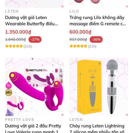
LETEN
LILO
Dương vật giả Leten
Trứng rung Lilo không dây
Wearable Butterfly điều
massage điểm G remote cao
khiển app bluetooth 16 chế
cấp USB
1.350.000₫
600.000₫
độ rung
1.840.000₫
937.000₫
-27%
-36%
(215)
(215)
PRETTY LOVE
LETEN
Dương vật giả 2 đầu Pretty
Chày rung Leten Lightning
Love Valerie rung mạnh 12
2 silicon mềm nhiều tần số