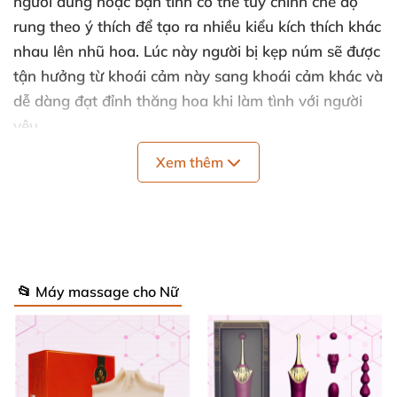
người dùng
hoặc bạn tình
có thể tùy chỉnh chế độ
rung theo ý thích
để tạo ra nhiều kiểu kích thích khác
nhau lên nhũ hoa
. Lúc này người bị kẹp núm
sẽ
được
tận hưởng từ khoái cảm này sang khoái cảm khác
và
dễ dàng đạt đỉnh thăng hoa khi làm tình
với người
yêu.
Xem thêm
📂 Máy massage cho Nữ