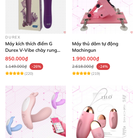
DUREX
Máy kích thích điểm G
Máy thủ dâm tự động
Durex V-Vibe chày rung
Machingun
tinh yêu không dây cao cấp
850.000₫
1.990.000₫
1.149.000₫
2.618.000₫
-26%
-24%
(220)
(219)