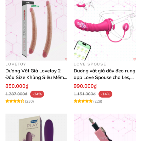
LOVETOY
LOVE SPOUSE
Dương Vật Giả Lovetoy 2
Dương vật giả dây đeo rung
Đầu Size Khủng Siêu Mềm
app Love Spouse cho Les,
Kích Thích Les
đồng tính nữ
850.000₫
990.000₫
1.287.000₫
1.151.000₫
-34%
-14%
(230)
(228)