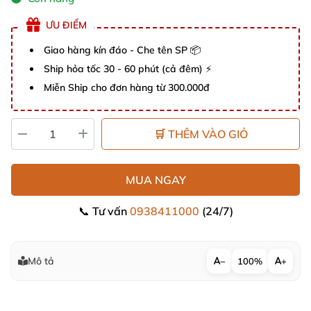
ƯU ĐIỂM
Giao hàng kín đáo - Che tên SP 📦
Ship hỏa tốc 30 - 60 phút (cả đêm) ⚡
Miễn Ship cho đơn hàng từ 300.000đ
🛒 THÊM VÀO GIỎ
MUA NGAY
📞 Tư vấn
0938411000
(24/7)
Mô tả
−
100%
+