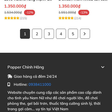
chế độ cao cấp
rung phát nhiệt
1.350.000₫
1.350.000₫
1.534.000₫
1.551.000₫
-12%
-13%
(215)
(214)
1
2
3
4
5
Popper Chính Hãng
Giao hàng cả đêm 24/24
Hotline:
0938411000
Website chuyên cung cấp các sản phẩm cao cấp dành
cho tình yêu Nam Nữ như đồ chơi người lớn, đồ chơi
phòng the, gel bôi trơn, thuốc tăng cường sinh lý, thời
trang gợi cảm... uy tín tại Việt Nam