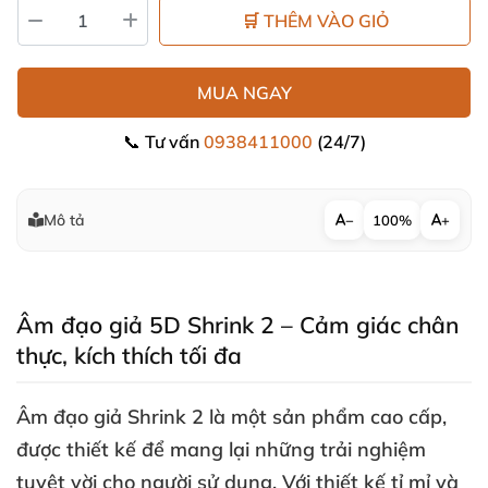
🛒 THÊM VÀO GIỎ
MUA NGAY
📞 Tư vấn
0938411000
(24/7)
Mô tả
−
100%
+
Âm đạo giả 5D
Shrink 2
– Cảm giác chân
thực
, kích thích tối đa
Âm đạo giả
Shrink 2
là một sản phẩm cao cấp
,
được thiết kế
để mang lại
những trải nghiệm
tuyệt vời cho người sử dụng
. Với thiết kế tỉ mỉ
và