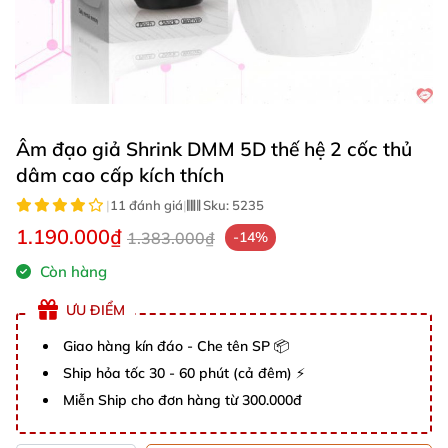
Âm đạo giả Shrink DMM 5D thế hệ 2 cốc thủ
dâm cao cấp kích thích
|
11 đánh giá
|
Sku:
5235
1.190.000₫
1.383.000₫
-14%
Còn hàng
ƯU ĐIỂM
Giao hàng kín đáo - Che tên SP 📦
Ship hỏa tốc 30 - 60 phút (cả đêm) ⚡
Miễn Ship cho đơn hàng từ 300.000đ