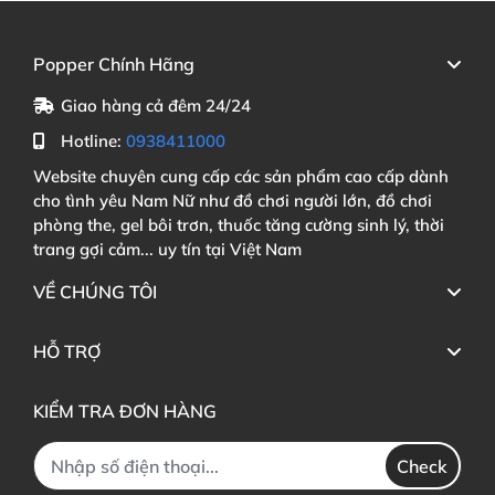
mạnh mẽ
và thỏa mãn như trong quan hệ thật
.
Dành cho
những ai muốn có một trải nghiệm tình
Popper Chính Hãng
dục giả lập chân thật
, Shelly Play Morgan
sẽ là người
Giao hàng cả đêm 24/24
bạn đồng hành lý tưởng
.
Hotline:
0938411000
Website chuyên cung cấp các sản phẩm cao cấp dành
Giải pháp cho
những ai tìm kiếm sự
riêng tư
cho tình yêu Nam Nữ như đồ chơi người lớn, đồ chơi
và kín đáo
phòng the, gel bôi trơn, thuốc tăng cường sinh lý, thời
trang gợi cảm... uy tín tại Việt Nam
Nếu bạn là người coi trọng sự
riêng tư
, âm đạo giả
VỀ CHÚNG TÔI
Shrink
là lựa chọn hoàn hảo
. Được đóng gói kín đáo
,
không có thông tin rõ ràng về sản phẩm trên bao bì
,
HỖ TRỢ
bạn
sẽ không phải lo lắng về việc lộ thông tin khi
nhận hàng
. Đây là sản phẩm lý tưởng cho
những ai
KIỂM TRA ĐƠN HÀNG
muốn trải nghiệm khoái cảm
mà không phải lo lắng
về sự xâm phạm quyền
riêng tư
.
Check