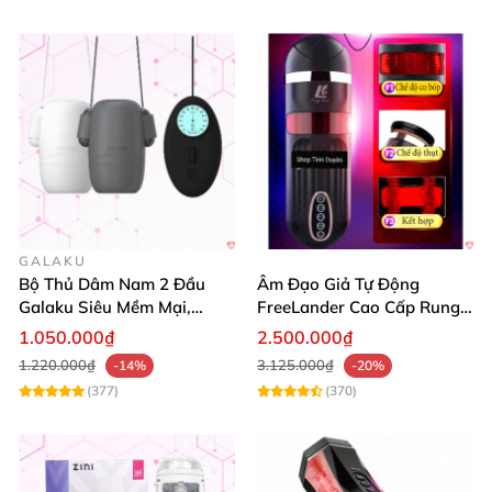
GALAKU
Bộ Thủ Dâm Nam 2 Đầu
Âm Đạo Giả Tự Động
Galaku Siêu Mềm Mại,
FreeLander Cao Cấp Rung
Rung Mạnh, Giá Tốt
Thụt Co Bóp Cực Mạnh
1.050.000₫
2.500.000₫
Nhật Bản
1.220.000₫
3.125.000₫
-14%
-20%
(377)
(370)