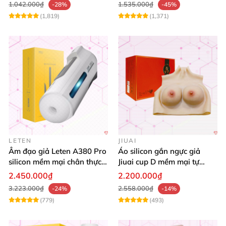
1.042.000₫
1.535.000₫
-28%
-45%
(1,819)
(1,371)
LETEN
JIUAI
Âm đạo giả Leten A380 Pro
Áo silicon gắn ngực giả
silicon mềm mại chân thực
Jiuai cup D mềm mại tự
tăng hưng phấn
nhiên đẹp
2.450.000₫
2.200.000₫
3.223.000₫
2.558.000₫
-24%
-14%
(779)
(493)