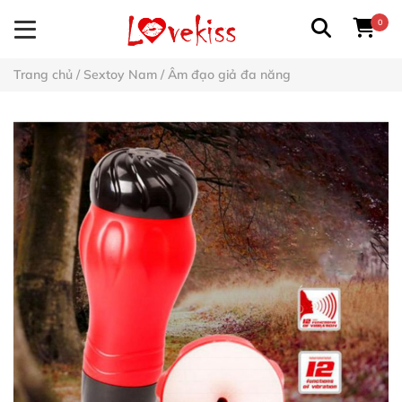
0
Trang chủ
/
Sextoy Nam
/
Âm đạo giả đa năng