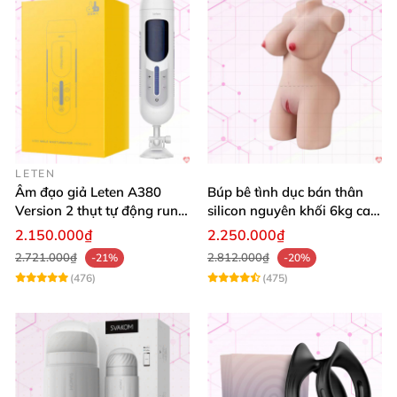
LETEN
Âm đạo giả Leten A380
Búp bê tình dục bán thân
Version 2 thụt tự động rung
silicon nguyên khối 6kg cao
mạnh phiêu lưu
cấp, mềm mịn, giá siêu tốt
2.150.000₫
2.250.000₫
2.721.000₫
2.812.000₫
-21%
-20%
(476)
(475)