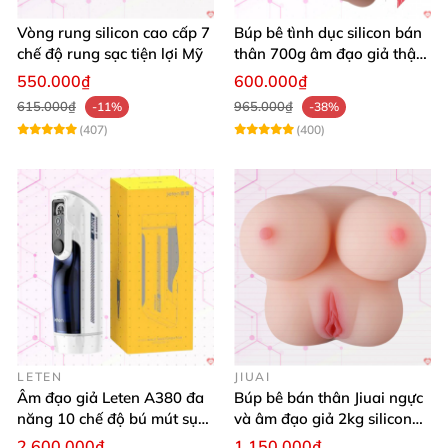
Vòng rung silicon cao cấp 7
Búp bê tình dục silicon bán
chế độ rung sạc tiện lợi Mỹ
thân 700g âm đạo giả thật
mềm mại giá rẻ
550.000₫
600.000₫
615.000₫
965.000₫
-11%
-38%
(407)
(400)
LETEN
JIUAI
Âm đạo giả Leten A380 đa
Búp bê bán thân Jiuai ngực
năng 10 chế độ bú mút sục
và âm đạo giả 2kg silicon
mạnh
nguyên khối cao cấp
2.600.000₫
1.150.000₫