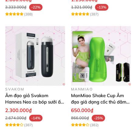
3.333.000₫
1.321.000₫
-22%
-13%
(388)
(387)
SVAKOM
MANMIAO
Âm đạo giả Svakom
ManMiao Shake Cup Âm
Hannes Neo co bóp sưởi ấm
đạo giả dạng cốc thủ dâm
siêu mềm điều khiển app
nhỏ gọn mềm như thật
2.300.000₫
650.000₫
2.674.000₫
866.000₫
-14%
-25%
(387)
(382)