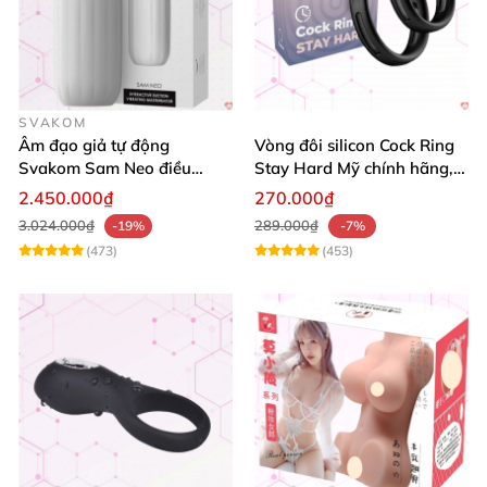
SVAKOM
Âm đạo giả tự động
Vòng đôi silicon Cock Ring
Svakom Sam Neo điều
Stay Hard Mỹ chính hãng,
khiển app tương tác
tăng cường bền bỉ
2.450.000₫
270.000₫
webcam cao cấp
3.024.000₫
289.000₫
-19%
-7%
(473)
(453)