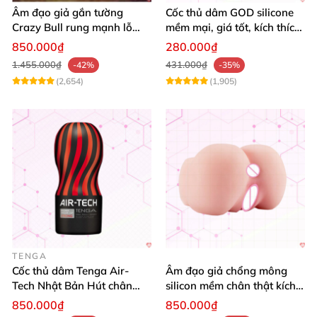
Âm đạo giả gắn tường
Cốc thủ dâm GOD silicone
Crazy Bull rung mạnh lỗ
mềm mại, giá tốt, kích thích
hậu môn siêu thật
mạnh
850.000₫
280.000₫
1.455.000₫
431.000₫
-42%
-35%
(2,654)
(1,905)
TENGA
Cốc thủ dâm Tenga Air-
Âm đạo giả chổng mông
Tech Nhật Bản Hút chân
silicon mềm chân thật kích
không Siêu mềm Mua ngay
thích cực phê
850.000₫
850.000₫