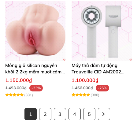
Mông giả silicon nguyên
Máy thủ dâm tự động
khối 2.2kg mềm mượt cảm
Trouvaille CID AM2002
giác thật
tăng khoái cảm nam
1.150.000₫
1.100.000₫
1.493.000₫
1.466.000₫
-23%
-25%
(381)
(380)
1
2
3
4
5