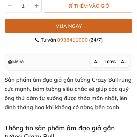
🛒 THÊM VÀO GIỎ
MUA NGAY
📞 Tư vấn
0938411000
(24/7)
Mô tả
−
100%
+
Sản phẩm
âm đạo giả
gắn tường Crazy Bull rung
cực mạnh
, bám tường siêu chắc
sẽ giúp
các quý
ông thủ dâm tự sướng
được thỏa mãn nhất
, lên
đỉnh thăng hoa khi không có nàng bên cạnh.
Thông tin sản phẩm âm đạo giả gắn
tường Crazy Bull