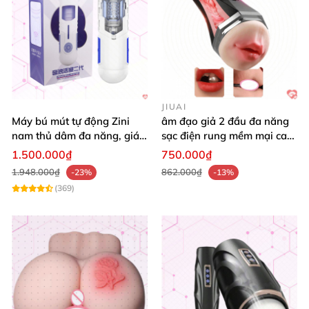
JIUAI
Máy bú mút tự động Zini
âm đạo giả 2 đầu đa năng
nam thủ dâm đa năng, giá
sạc điện rung mềm mại cao
tốt, an toàn
cấp
1.500.000₫
750.000₫
1.948.000₫
862.000₫
-23%
-13%
(369)