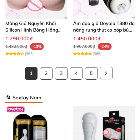
Mông Giả Nguyên Khối
Âm đạo giả Doyola T380 đa
Silicon Hình Bông Hồng
năng rung thụt co bóp bú
Cao Cấp Nhật Bản
mút tự động
1.290.000₫
1.450.000₫
1.482.000₫
1.907.000₫
-13%
-24%
(365)
(365)
1
2
3
4
5
📂 Sextoy Nam