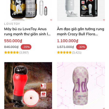
LOVETOY
Máy bú cu LoveToy Anus
Âm đạo giả gắn tường rung
rung mạnh thư giãn sinh lý
mạnh Crazy Bull Flora
tăng khoái cảm
silicon cao cấp
550.000₫
1.100.000₫
846.000₫
1.571.000₫
-35%
-30%
(3,997)
(3,421)