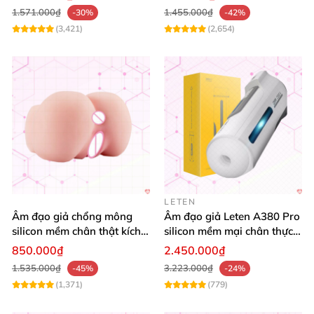
1.571.000₫
1.455.000₫
-30%
-42%
(3,421)
(2,654)
LETEN
Âm đạo giả chổng mông
Âm đạo giả Leten A380 Pro
silicon mềm chân thật kích
silicon mềm mại chân thực
thích cực phê
tăng hưng phấn
850.000₫
2.450.000₫
1.535.000₫
3.223.000₫
-45%
-24%
(1,371)
(779)