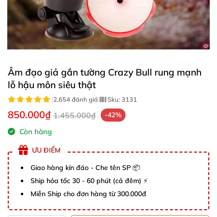
Âm đạo giả gắn tường Crazy Bull rung mạnh
lỗ hậu môn siêu thật
|
2,654 đánh giá
|
Sku:
3131
850.000₫
1.455.000₫
-42%
Còn hàng
ƯU ĐIỂM
Giao hàng kín đáo - Che tên SP 📦
Ship hỏa tốc 30 - 60 phút (cả đêm) ⚡
Miễn Ship cho đơn hàng từ 300.000đ