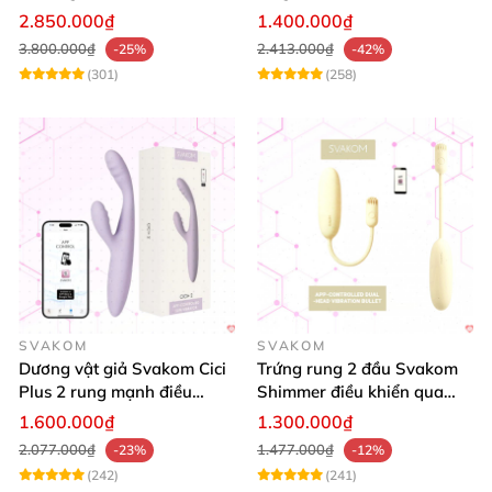
toả nhiệt cao cấp
Bluetooth cao cấp kích thích
2.850.000₫
1.400.000₫
mạnh
3.800.000₫
2.413.000₫
-25%
-42%
(301)
(258)
SVAKOM
SVAKOM
Dương vật giả Svakom Cici
Trứng rung 2 đầu Svakom
Plus 2 rung mạnh điều
Shimmer điều khiển qua
khiển App an toàn
App siêu kích thích
1.600.000₫
1.300.000₫
2.077.000₫
1.477.000₫
-23%
-12%
(242)
(241)