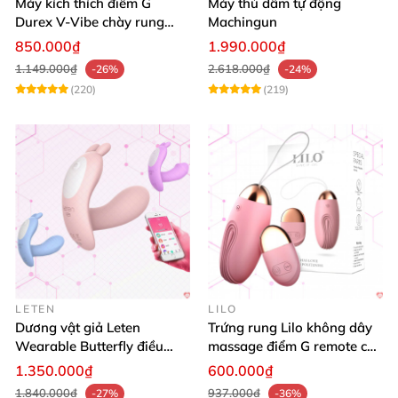
Máy kích thích điểm G
Máy thủ dâm tự động
Durex V-Vibe chày rung
Machingun
tinh yêu không dây cao cấp
850.000₫
1.990.000₫
1.149.000₫
2.618.000₫
-26%
-24%
(220)
(219)
LETEN
LILO
Dương vật giả Leten
Trứng rung Lilo không dây
Wearable Butterfly điều
massage điểm G remote cao
khiển app bluetooth 16 chế
cấp USB
1.350.000₫
600.000₫
độ rung
1.840.000₫
937.000₫
-27%
-36%