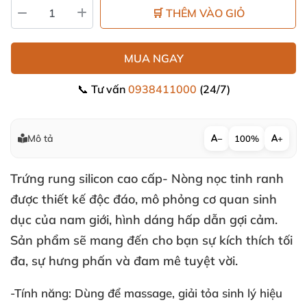
🛒 THÊM VÀO GIỎ
MUA NGAY
📞 Tư vấn
0938411000
(24/7)
Mô tả
−
100%
+
Trứng rung silicon cao cấp- Nòng nọc tinh ranh
được thiết kế độc đáo
, mô phỏng cơ quan sinh
dục
của nam giới
, hình dáng hấp dẫn gợi cảm
.
Sản phẩm
sẽ mang đến cho bạn sự kích thích tối
đa
, sự hưng phấn
và đam mê tuyệt vời.
-Tính năng:
Dùng
để massage
, giải tỏa sinh lý hiệu