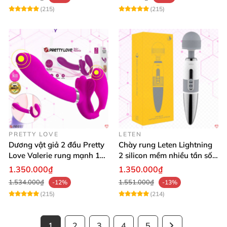
(215)
(215)
PRETTY LOVE
LETEN
Dương vật giả 2 đầu Pretty
Chày rung Leten Lightning
Love Valerie rung mạnh 12
2 silicon mềm nhiều tần số
chế độ cao cấp
rung phát nhiệt
1.350.000₫
1.350.000₫
1.534.000₫
1.551.000₫
-12%
-13%
(215)
(214)
1
2
3
4
5