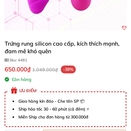
Trứng rung silicon cao cấp, kích thích mạnh,
đam mê khó quên
Sku:
4481
650.000₫
1.048.000₫
-38%
Còn hàng
ƯU ĐIỂM
Giao hàng kín đáo - Che tên SP 📦
Ship hỏa tốc 30 - 60 phút (cả đêm) ⚡
Miễn Ship cho đơn hàng từ 300.000đ