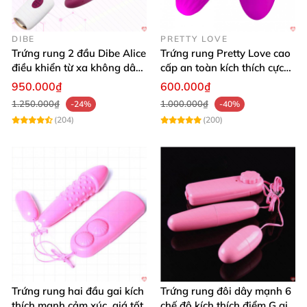
DIBE
PRETTY LOVE
Trứng rung 2 đầu Dibe Alice
Trứng rung Pretty Love cao
điều khiển từ xa không dây
cấp an toàn kích thích cực
cao cấp
khoái mê say
950.000₫
600.000₫
1.250.000₫
1.000.000₫
-24%
-40%
(204)
(200)
Trứng rung hai đầu gai kích
Trứng rung đôi dây mạnh 6
thích mạnh cảm xúc, giá tốt
chế độ kích thích điểm G giá