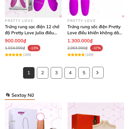
PRETTY LOVE
PRETTY LOVE
Trứng rung sạc điện 12 chế
Trứng rung sốc điện Pretty
độ Pretty Love Julia điều
Love điều khiển không dây
khiển từ xa
sang trọng kích thích
900.000₫
1.300.000₫
1.034.000₫
2.063.000₫
-13%
-37%
(169)
(169)
1
2
3
4
5
📂 Sextoy Nữ