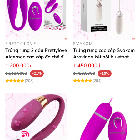
PRETTY LOVE
SVAKOM
Trứng rung 2 đầu Prettylove
Trứng rung cao cấp Svakom
Algernon cao cấp đa chế độ
Aravinda kết nối bluetooth
kích thích
điều khiển qua app
1.200.000₫
1.450.000₫
1.518.000₫
1.726.000₫
-21%
-16%
(208)
(204)