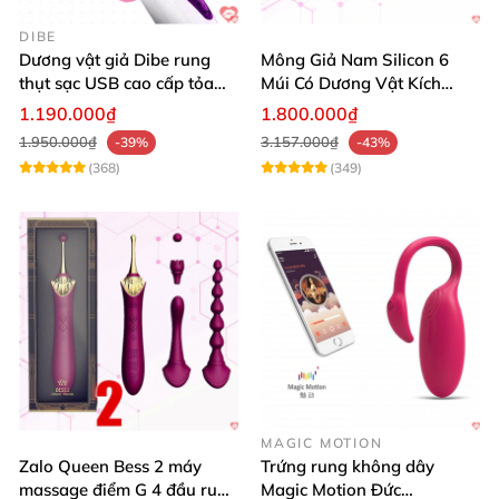
DIBE
Dương vật giả Dibe rung
Mông Giả Nam Silicon 6
thụt sạc USB cao cấp tỏa
Múi Có Dương Vật Kích
nhiệt mạnh
Thước Lớn Hấp Dẫn
1.190.000₫
1.800.000₫
1.950.000₫
3.157.000₫
-39%
-43%
(368)
(349)
MAGIC MOTION
Zalo Queen Bess 2 máy
Trứng rung không dây
massage điểm G 4 đầu rung
Magic Motion Đức