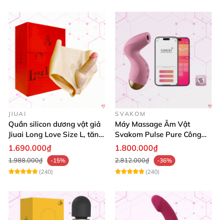
JIUAI
SVAKOM
Quần silicon dương vật giả
Máy Massage Âm Vật
Jiuai Long Love Size L, tăng
Svakom Pulse Pure Công
khoái cảm, giá tốt
Nghệ Sóng Âm Hút Mạnh
1.690.000₫
1.800.000₫
1.988.000₫
2.812.000₫
-15%
-36%
(240)
(240)