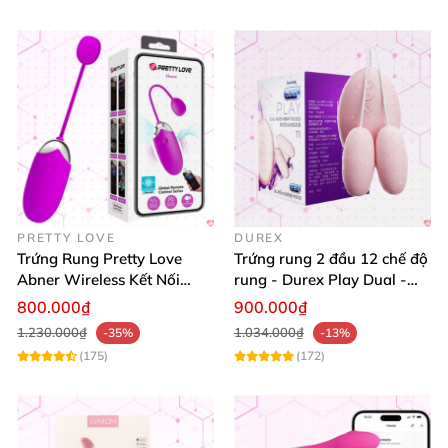
PRETTY LOVE
DUREX
Trứng Rung Pretty Love
Trứng rung 2 đầu 12 chế độ
Abner Wireless Kết Nối
rung - Durex Play Dual -
Smartphone Tốt Nhất
Head Vibrating Egg 11
800.000₫
900.000₫
1.230.000₫
1.034.000₫
-35%
-13%
(175)
(172)