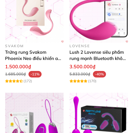
SVAKOM
LOVENSE
Trứng rung Svakom
Lush 2 Lovense siêu phẩm
Phoenix Neo điều khiển app
rung mạnh Bluetooth không
silicon siêu mềm khoái cảm
dây cao cấp
1.500.000₫
3.500.000₫
1.685.000₫
5.833.000₫
-11%
-40%
(172)
(170)