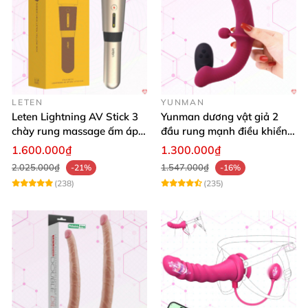
LETEN
YUNMAN
Leten Lightning AV Stick 3
Yunman dương vật giả 2
chày rung massage ấm áp
đầu rung mạnh điều khiển
kích thích
từ xa Les
1.600.000₫
1.300.000₫
2.025.000₫
1.547.000₫
-21%
-16%
(238)
(235)