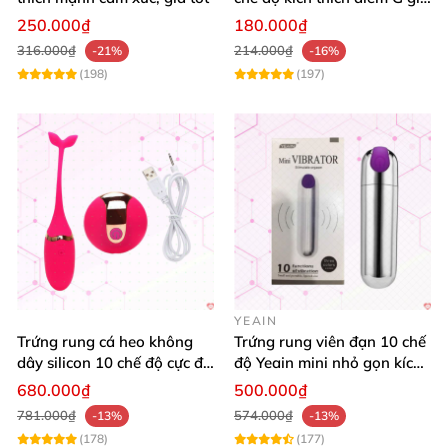
siêu tốt
250.000₫
180.000₫
316.000₫
214.000₫
-21%
-16%
(198)
(197)
YEAIN
Trứng rung cá heo không
Trứng rung viên đạn 10 chế
dây silicon 10 chế độ cực đã
độ Yeain mini nhỏ gọn kích
giá tốt
thích
680.000₫
500.000₫
781.000₫
574.000₫
-13%
-13%
(178)
(177)