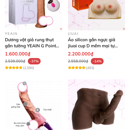
YEAIN
JIUAI
Dương vật giả rung thụt
Áo silicon gắn ngực giả
gắn tường YEAIN G Point
Jiuai cup D mềm mại tự
tỏa nhiệt điều khiển từ xa
nhiên đẹp
1.600.000₫
2.200.000₫
2.539.000₫
2.558.000₫
-37%
-14%
(2,590)
(493)