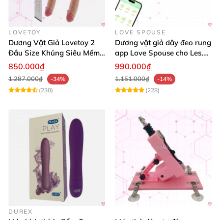
LOVETOY
LOVE SPOUSE
Dương Vật Giả Lovetoy 2
Dương vật giả dây đeo rung
Đầu Size Khủng Siêu Mềm
app Love Spouse cho Les,
Kích Thích Les
đồng tính nữ
850.000₫
990.000₫
1.287.000₫
1.151.000₫
-34%
-14%
(230)
(228)
DUREX