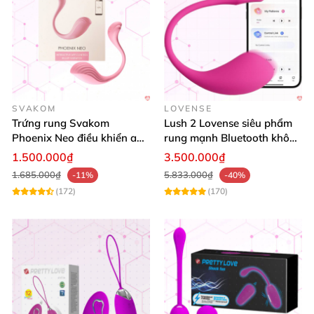
SVAKOM
LOVENSE
Trứng rung Svakom
Lush 2 Lovense siêu phẩm
Phoenix Neo điều khiển app
rung mạnh Bluetooth không
silicon siêu mềm khoái cảm
dây cao cấp
1.500.000₫
3.500.000₫
1.685.000₫
5.833.000₫
-11%
-40%
(172)
(170)