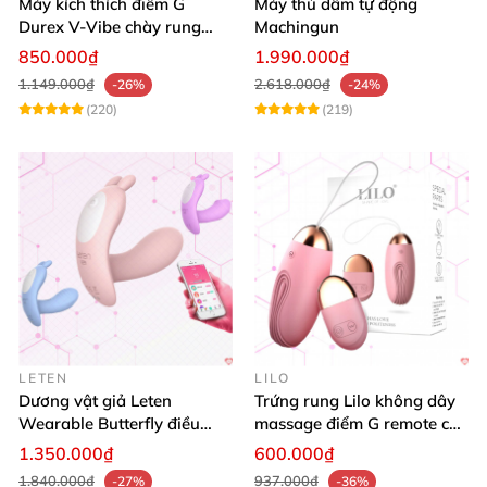
Máy kích thích điểm G
Máy thủ dâm tự động
Durex V-Vibe chày rung
Machingun
tinh yêu không dây cao cấp
850.000₫
1.990.000₫
1.149.000₫
2.618.000₫
-26%
-24%
(220)
(219)
LETEN
LILO
Dương vật giả Leten
Trứng rung Lilo không dây
Wearable Butterfly điều
massage điểm G remote cao
khiển app bluetooth 16 chế
cấp USB
1.350.000₫
600.000₫
độ rung
1.840.000₫
937.000₫
-27%
-36%