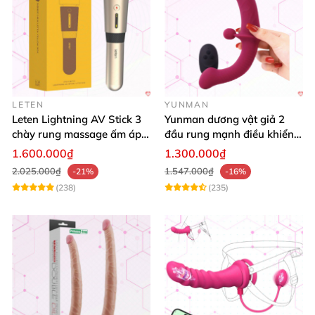
LETEN
YUNMAN
Leten Lightning AV Stick 3
Yunman dương vật giả 2
chày rung massage ấm áp
đầu rung mạnh điều khiển
kích thích
từ xa Les
1.600.000₫
1.300.000₫
2.025.000₫
1.547.000₫
-21%
-16%
(238)
(235)