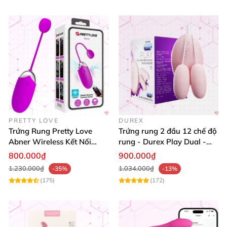
PRETTY LOVE
DUREX
Trứng Rung Pretty Love
Trứng rung 2 đầu 12 chế độ
Abner Wireless Kết Nối
rung - Durex Play Dual -
Smartphone Tốt Nhất
Head Vibrating Egg 11
800.000₫
900.000₫
1.230.000₫
1.034.000₫
-35%
-13%
(175)
(172)