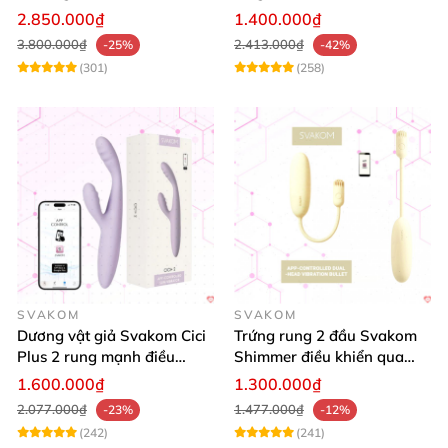
toả nhiệt cao cấp
Bluetooth cao cấp kích thích
2.850.000₫
1.400.000₫
mạnh
3.800.000₫
2.413.000₫
-25%
-42%
(301)
(258)
SVAKOM
SVAKOM
Dương vật giả Svakom Cici
Trứng rung 2 đầu Svakom
Plus 2 rung mạnh điều
Shimmer điều khiển qua
khiển App an toàn
App siêu kích thích
1.600.000₫
1.300.000₫
2.077.000₫
1.477.000₫
-23%
-12%
(242)
(241)