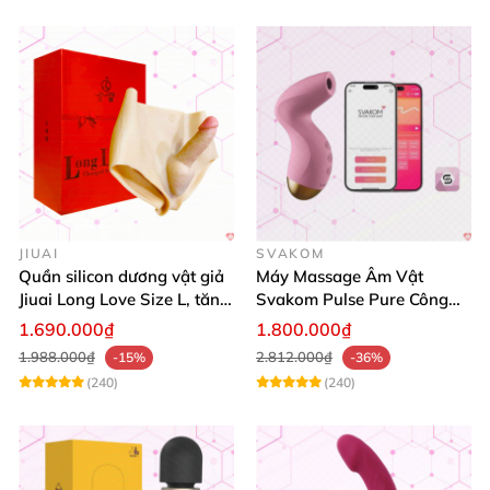
JIUAI
SVAKOM
Quần silicon dương vật giả
Máy Massage Âm Vật
Jiuai Long Love Size L, tăng
Svakom Pulse Pure Công
khoái cảm, giá tốt
Nghệ Sóng Âm Hút Mạnh
1.690.000₫
1.800.000₫
1.988.000₫
2.812.000₫
-15%
-36%
(240)
(240)