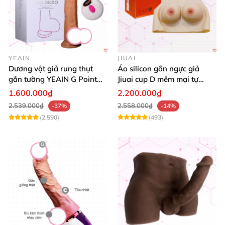
YEAIN
JIUAI
Dương vật giả rung thụt
Áo silicon gắn ngực giả
gắn tường YEAIN G Point
Jiuai cup D mềm mại tự
tỏa nhiệt điều khiển từ xa
nhiên đẹp
1.600.000₫
2.200.000₫
2.539.000₫
2.558.000₫
-37%
-14%
(2,590)
(493)