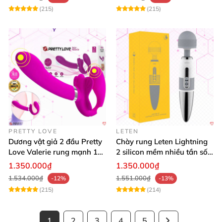
(215)
(215)
PRETTY LOVE
LETEN
Dương vật giả 2 đầu Pretty
Chày rung Leten Lightning
Love Valerie rung mạnh 12
2 silicon mềm nhiều tần số
chế độ cao cấp
rung phát nhiệt
1.350.000₫
1.350.000₫
1.534.000₫
1.551.000₫
-12%
-13%
(215)
(214)
1
2
3
4
5