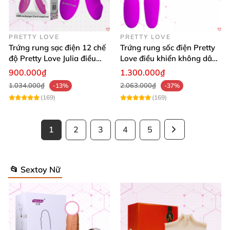
PRETTY LOVE
PRETTY LOVE
Trứng rung sạc điện 12 chế
Trứng rung sốc điện Pretty
độ Pretty Love Julia điều
Love điều khiển không dây
khiển từ xa
sang trọng kích thích
900.000₫
1.300.000₫
1.034.000₫
2.063.000₫
-13%
-37%
(169)
(169)
1
2
3
4
5
📂 Sextoy Nữ