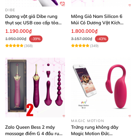
DIBE
Dương vật giả Dibe rung
Mông Giả Nam Silicon 6
thụt sạc USB cao cấp tỏa
Múi Có Dương Vật Kích
nhiệt mạnh
Thước Lớn Hấp Dẫn
1.190.000₫
1.800.000₫
1.950.000₫
3.157.000₫
-39%
-43%
(368)
(349)
MAGIC MOTION
Zalo Queen Bess 2 máy
Trứng rung không dây
massage điểm G 4 đầu rung
Magic Motion Đức