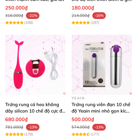
siêu tốt
250.000₫
180.000₫
316.000₫
214.000₫
-21%
-16%
(198)
(197)
YEAIN
Trứng rung cá heo không
Trứng rung viên đạn 10 chế
dây silicon 10 chế độ cực đã
độ Yeain mini nhỏ gọn kích
giá tốt
thích
680.000₫
500.000₫
781.000₫
574.000₫
-13%
-13%
(178)
(177)