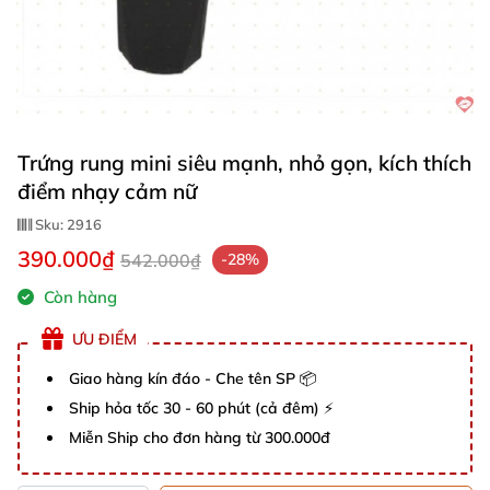
Trứng rung mini siêu mạnh, nhỏ gọn, kích thích
điểm nhạy cảm nữ
Sku:
2916
390.000₫
542.000₫
-28%
Còn hàng
ƯU ĐIỂM
Giao hàng kín đáo - Che tên SP 📦
Ship hỏa tốc 30 - 60 phút (cả đêm) ⚡
Miễn Ship cho đơn hàng từ 300.000đ