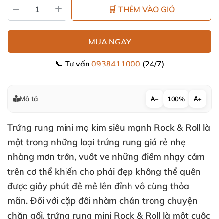
🛒 THÊM VÀO GIỎ
MUA NGAY
📞 Tư vấn
0938411000
(24/7)
Mô tả
−
100%
+
Trứng rung mini mạ kim siêu mạnh Rock & Roll là
một trong
những loại trứng rung giá rẻ nhẹ
nhàng mơn trớn
, vuốt ve
những điểm nhạy cảm
trên cơ thể khiến cho phái đẹp không thể quên
được giây phút đê mê lên đỉnh vô cùng thỏa
mãn
. Đối
với cặp đôi nhàm chán trong chuyện
chăn gối
, trứng rung mini Rock & Roll là một cuộc