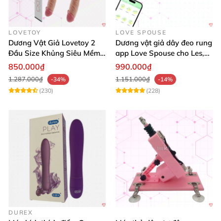
LOVETOY
LOVE SPOUSE
Dương Vật Giả Lovetoy 2
Dương vật giả dây đeo rung
Đầu Size Khủng Siêu Mềm
app Love Spouse cho Les,
Kích Thích Les
đồng tính nữ
850.000₫
990.000₫
1.287.000₫
1.151.000₫
-34%
-14%
(230)
(228)
DUREX