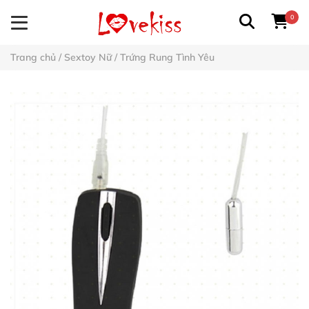
0
Trang chủ
/
Sextoy Nữ
/
Trứng Rung Tình Yêu