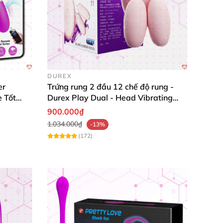
DUREX
er
Trứng rung 2 đầu 12 chế độ rung -
 Tốt
Durex Play Dual - Head Vibrating
Egg 11
900.000₫
1.034.000₫
-13%
(172)