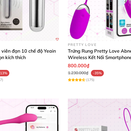
PRETTY LOVE
 viên đạn 10 chế độ Yeain
Trứng Rung Pretty Love Abn
ọn kích thích
Wireless Kết Nối Smartphone
Nhất
800.000₫
1.230.000₫
-13%
-35%
7)
(175)