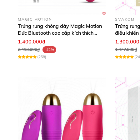
MAGIC MOTION
SVAKOM
Trứng rung không dây Magic Motion
Trứng run
Đức Bluetooth cao cấp kích thích
điều khiển
mạnh
1.400.000₫
1.300.000
2.413.000₫
1.477.000₫
-42%
(258)
(24