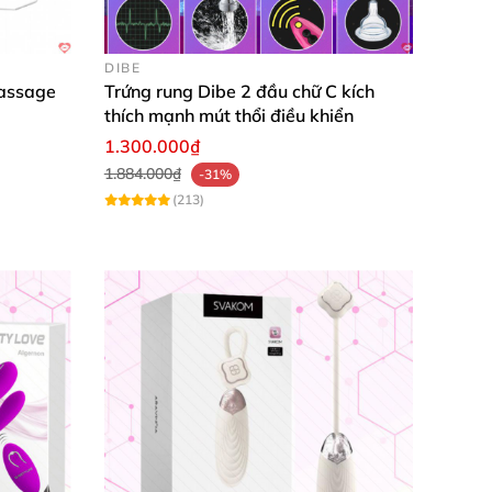
DIBE
massage
Trứng rung Dibe 2 đầu chữ C kích
thích mạnh mút thổi điều khiển
1.300.000₫
1.884.000₫
-31%
(213)