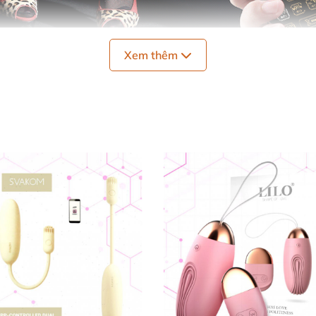
Xem thêm
 đại
và thiết kế tinh tế
, sản phẩm này không chỉ giúp cải 