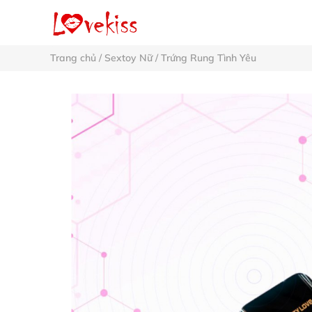
Trang chủ
/
Sextoy Nữ
/
Trứng Rung Tình Yêu