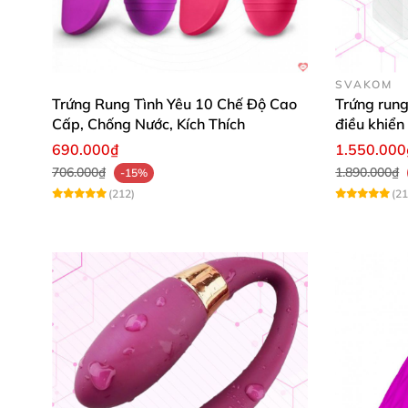
Pretty Love Elvira có thiết kế nhỏ gọn
SVAKOM
Bóng tập rung điều khiển từ xa
Pretty Love El
Trứng Rung Tình Yêu 10 Chế Độ Cao
Trứng run
cao cấp
với bề mặt trơn mịn
, dễ dàng đưa và
Cấp, Chống Nước, Kích Thích
điều khiển
690.000₫
1.550.000
706.000₫
1.890.000₫
-15%
(212)
(21