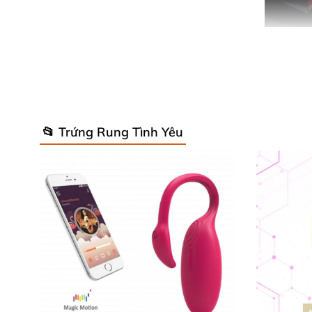
Với sự kết hợp hoàn hảo giữa công nghệ hiện
📂 Trứng Rung Tình Yêu
sử dụng thoải mái
và thú vị.