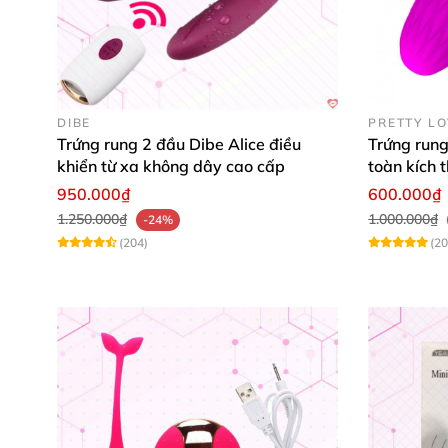
DIBE
PRETTY L
Trứng rung 2 đầu Dibe Alice điều
Trứng rung
khiển từ xa không dây cao cấp
toàn kích 
950.000₫
600.000₫
1.250.000₫
1.000.000₫
-24%
(204)
(20