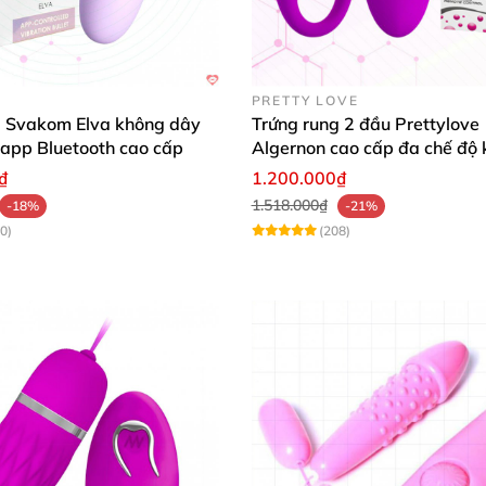
và chất liệu cao cấp chống nước
PRETTY LOVE
vira
có thiết kế nhỏ gọn
, vừa vặn
với cơ thể phụ nữ
, toàn
g Svakom Elva không dây
Trứng rung 2 đầu Prettylove
o
và tạo cảm giác thoải mái khi sử dụng trong thời gian d
 app Bluetooth cao cấp
Algernon cao cấp đa chế độ 
thích
₫
1.200.000₫
1.518.000₫
-18%
-21%
0)
(208)