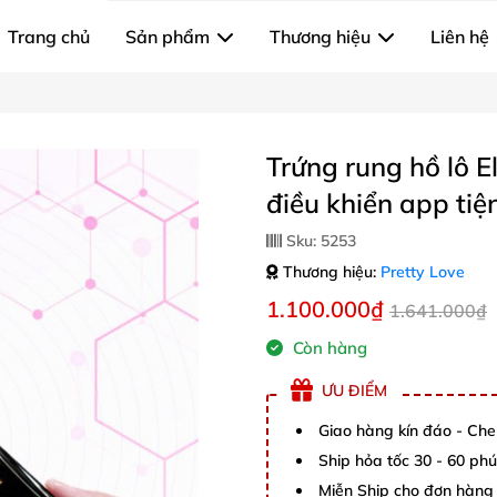
Trang chủ
Sản phẩm
Thương hiệu
Liên hệ
Trứng rung hồ lô E
điều khiển app tiện
Sku:
5253
Thương hiệu:
Pretty Love
1.100.000₫
1.641.000₫
Còn hàng
ƯU ĐIỂM
Giao hàng kín đáo - Che
Ship hỏa tốc 30 - 60 ph
Miễn Ship cho đơn hàng