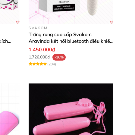
SVAKOM
 thân sản phẩm
được làm từ chất liệu silicon
Trứng rung cao cấp Svakom
ài
.
kích
Aravinda kết nối bluetooth điều khiển
qua app
1.450.000₫
1.726.000₫
-16%
(204)