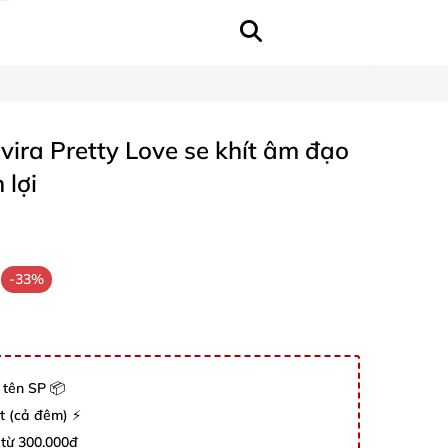
lvira Pretty Love se khít âm đạo
 lợi
-33%
 tên SP 📦
út (cả đêm) ⚡
 từ 300.000đ