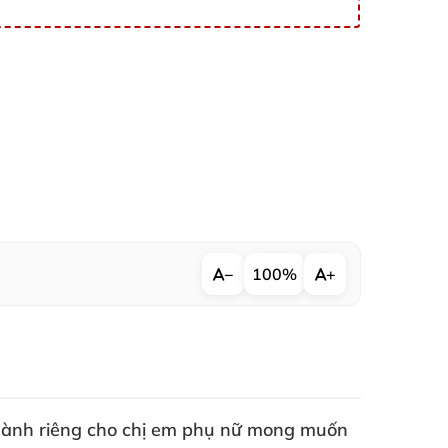
−
100%
+
 dành
riêng cho chị em phụ nữ
mong muốn