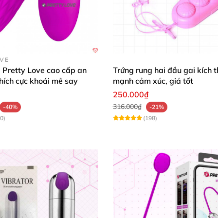
OVE
 Pretty Love cao cấp an
Trứng rung hai đầu gai kích t
thích cực khoái mê say
mạnh cảm xúc, giá tốt
250.000₫
316.000₫
-40%
-21%
0)
(198)