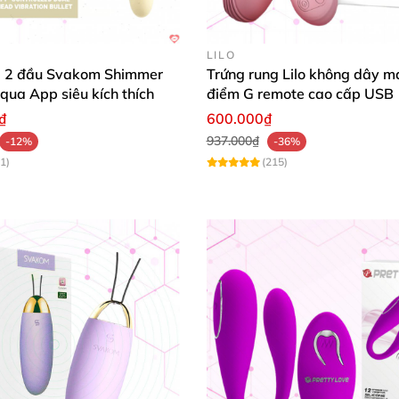
LILO
g 2 đầu Svakom Shimmer
Trứng rung Lilo không dây 
 qua App siêu kích thích
điểm G remote cao cấp USB
₫
600.000₫
937.000₫
-12%
-36%
1)
(215)