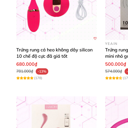
YEAIN
Trứng rung cá heo không dây silicon
Trứng rung
10 chế độ cực đã giá tốt
mini nhỏ g
680.000₫
500.000₫
781.000₫
574.000₫
-13%
(178)
(17