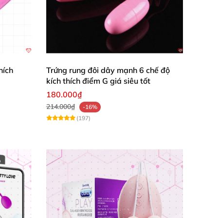
hích
Trứng rung đôi dây mạnh 6 chế độ
kích thích điểm G giá siêu tốt
180.000₫
214.000₫
-16%
(197)