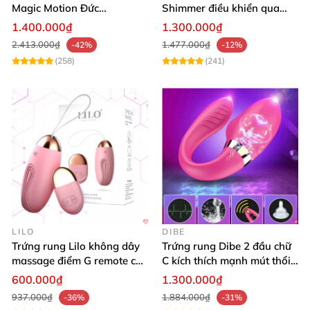
Magic Motion Đức
Shimmer điều khiển qua
Bluetooth cao cấp kích thích
App siêu kích thích
1.400.000₫
1.300.000₫
mạnh
2.413.000₫
1.477.000₫
-42%
-12%
(258)
(241)
LILO
DIBE
Trứng rung Lilo không dây
Trứng rung Dibe 2 đầu chữ
massage điểm G remote cao
C kích thích mạnh mút thổi
cấp USB
điều khiển
600.000₫
1.300.000₫
937.000₫
1.884.000₫
-36%
-31%