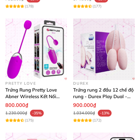
(178)
(177)
PRETTY LOVE
DUREX
Trứng Rung Pretty Love
Trứng rung 2 đầu 12 chế độ
Abner Wireless Kết Nối
rung - Durex Play Dual -
Smartphone Tốt Nhất
Head Vibrating Egg 11
800.000₫
900.000₫
1.230.000₫
1.034.000₫
-35%
-13%
(175)
(172)