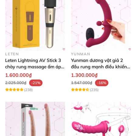
LETEN
YUNMAN
Leten Lightning AV Stick 3
Yunman dương vật giả 2
chày rung massage ấm áp
đầu rung mạnh điều khiển
kích thích
từ xa Les
1.600.000₫
1.300.000₫
2.025.000₫
1.547.000₫
-21%
-16%
(238)
(235)