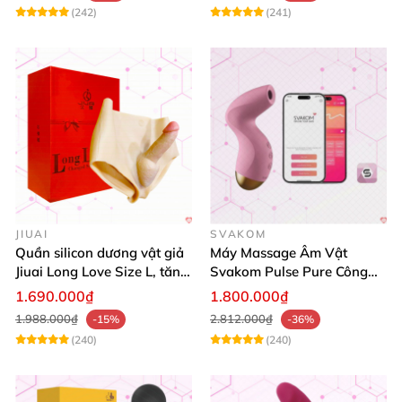
(242)
(241)
JIUAI
SVAKOM
Quần silicon dương vật giả
Máy Massage Âm Vật
Jiuai Long Love Size L, tăng
Svakom Pulse Pure Công
khoái cảm, giá tốt
Nghệ Sóng Âm Hút Mạnh
1.690.000₫
1.800.000₫
1.988.000₫
2.812.000₫
-15%
-36%
(240)
(240)