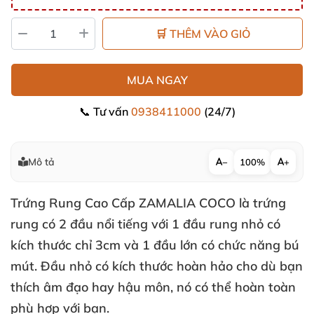
🛒 THÊM VÀO GIỎ
MUA NGAY
📞 Tư vấn
0938411000
(24/7)
Mô tả
−
100%
+
Trứng Rung Cao Cấp ZAMALIA COCO
là trứng
rung có 2 đầu nổi tiếng
với 1 đầu rung nhỏ có
kích thước chỉ 3cm
và 1 đầu lớn có chức năng bú
mút
.
Đầu nhỏ có kích thước hoàn hảo cho
dù bạn
thích âm đạo hay hậu môn
, nó
có thể hoàn toàn
phù hợp
với bạn.