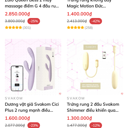
massage điểm G 4 đầu rung
Magic Motion Đức
toả nhiệt cao cấp
Bluetooth cao cấp kích thích
2.850.000₫
1.400.000₫
mạnh
3.800.000₫
2.413.000₫
-25%
-42%
(301)
(258)
SVAKOM
SVAKOM
Dương vật giả Svakom Cici
Trứng rung 2 đầu Svakom
Plus 2 rung mạnh điều
Shimmer điều khiển qua
khiển App an toàn
App siêu kích thích
1.600.000₫
1.300.000₫
2.077.000₫
1.477.000₫
-23%
-12%