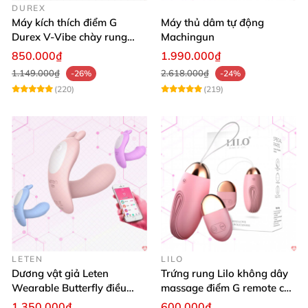
DUREX
Máy kích thích điểm G
Máy thủ dâm tự động
Durex V-Vibe chày rung
Machingun
tinh yêu không dây cao cấp
850.000₫
1.990.000₫
1.149.000₫
2.618.000₫
-26%
-24%
(220)
(219)
LETEN
LILO
Dương vật giả Leten
Trứng rung Lilo không dây
Wearable Butterfly điều
massage điểm G remote cao
khiển app bluetooth 16 chế
cấp USB
1.350.000₫
600.000₫