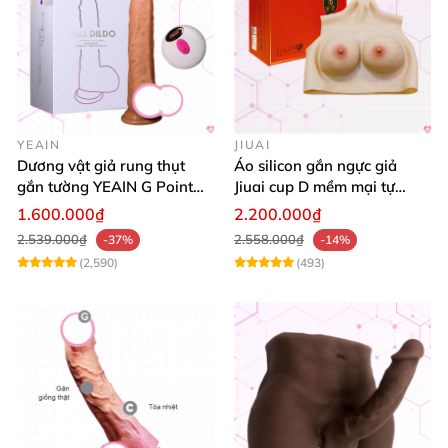
YEAIN
JIUAI
Dương vật giả rung thụt
Áo silicon gắn ngực giả
gắn tường YEAIN G Point
Jiuai cup D mềm mại tự
tỏa nhiệt điều khiển từ xa
nhiên đẹp
1.600.000₫
2.200.000₫
2.539.000₫
2.558.000₫
-37%
-14%
(2,590)
(493)