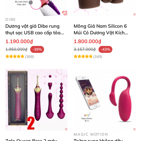
DIBE
Dương vật giả Dibe rung
Mông Giả Nam Silicon 6
thụt sạc USB cao cấp tỏa
Múi Có Dương Vật Kích
nhiệt mạnh
Thước Lớn Hấp Dẫn
1.190.000₫
1.800.000₫
1.950.000₫
3.157.000₫
-39%
-43%
(368)
(349)
MAGIC MOTION
Zalo Queen Bess 2 máy
Trứng rung không dây