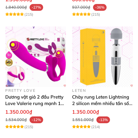
độ rung
1.840.000₫
937.000₫
-27%
-36%
(215)
(215)
PRETTY LOVE
LETEN
Dương vật giả 2 đầu Pretty
Chày rung Leten Lightning
Love Valerie rung mạnh 12
2 silicon mềm nhiều tần số
chế độ cao cấp
rung phát nhiệt
1.350.000₫
1.350.000₫
1.534.000₫
1.551.000₫
-12%
-13%
(215)
(214)