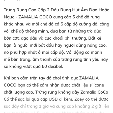
Trứng Rung Cao Cấp 2 Đầu Rung Hút Âm Đạo Hoặc
Ngực - ZAMALIA COCO
cung cấp 5 chế độ rung
khác nhau
và mỗi chế độ có 5 cấp độ cường độ
, cộng
với chế độ thông minh
, đưa bạn từ
những trò đùa
bỡn cợt
, dạo đầu
và cực khoái phi thường
. Bất kể
bạn là người mới bắt đầu hay người dùng nâng cao
,
nó phù hợp nhất ở
mọi cấp độ. Với động cơ mạnh
mẽ bên trong
, âm thanh
của
trứng rung tình yêu
này
sẽ không vượt
quá 50 decibel.
Khi bạn cầm trên tay đồ chơi tình dục
ZAMALIA
COCO
bạn
có thể cảm nhận
được chất liệu silicone
chất lượng cao. Trứng rung không dây Zamalia CoCo
Có thể sạc lại qua cáp USB đi kèm
. Zoey
có thể
được
sạc đầy
chỉ trong 1 giờ
và cung cấp khoảng 2 giờ liên