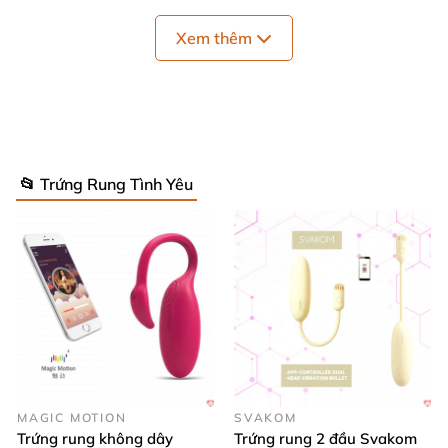
tục
.
Ngoài ra nó là máy rung không thấm nước cho
phụ nữ.
Xem thêm
📂 Trứng Rung Tình Yêu
MAGIC MOTION
SVAKOM
Trứng rung không dây
Trứng rung 2 đầu Svakom