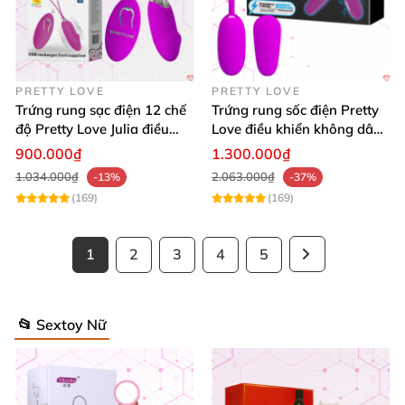
PRETTY LOVE
PRETTY LOVE
Trứng rung sạc điện 12 chế
Trứng rung sốc điện Pretty
độ Pretty Love Julia điều
Love điều khiển không dây
khiển từ xa
sang trọng kích thích
900.000₫
1.300.000₫
1.034.000₫
2.063.000₫
-13%
-37%
(169)
(169)
1
2
3
4
5
📂 Sextoy Nữ