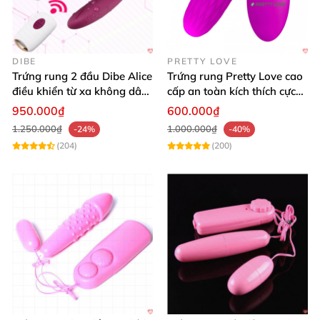
DIBE
PRETTY LOVE
Trứng rung 2 đầu Dibe Alice
Trứng rung Pretty Love cao
điều khiển từ xa không dây
cấp an toàn kích thích cực
cao cấp
khoái mê say
950.000₫
600.000₫
1.250.000₫
1.000.000₫
-24%
-40%
(204)
(200)