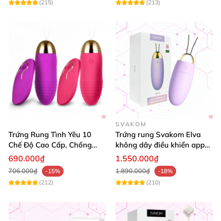
(215)
(213)
SVAKOM
Trứng Rung Tình Yêu 10
Trứng rung Svakom Elva
Chế Độ Cao Cấp, Chống
không dây điều khiển app
Nước, Kích Thích
Bluetooth cao cấp
690.000₫
1.550.000₫
706.000₫
1.890.000₫
-15%
-18%
(212)
(210)