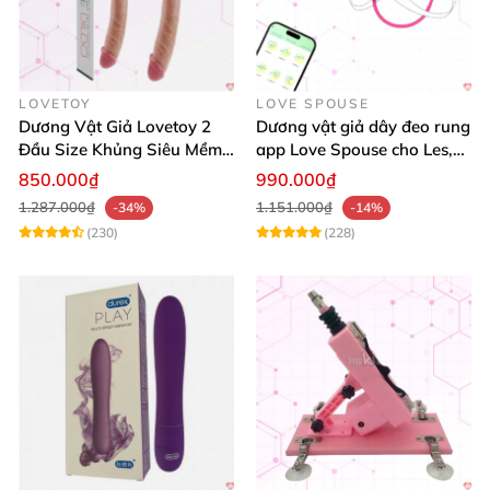
LOVETOY
LOVE SPOUSE
Dương Vật Giả Lovetoy 2
Dương vật giả dây đeo rung
Đầu Size Khủng Siêu Mềm
app Love Spouse cho Les,
Kích Thích Les
đồng tính nữ
850.000₫
990.000₫
1.287.000₫
1.151.000₫
-34%
-14%
(230)
(228)