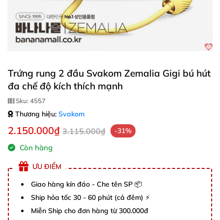
Trứng rung 2 đầu Svakom Zemalia Gigi bú hút
đa chế độ kích thích mạnh
Sku:
4557
Thương hiệu:
Svakom
2.150.000₫
3.115.000₫
-31%
Còn hàng
ƯU ĐIỂM
Giao hàng kín đáo - Che tên SP 📦
Ship hỏa tốc 30 - 60 phút (cả đêm) ⚡
Miễn Ship cho đơn hàng từ 300.000đ