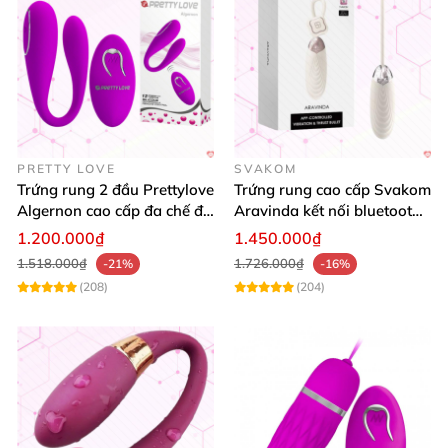
PRETTY LOVE
SVAKOM
Trứng rung 2 đầu Prettylove
Trứng rung cao cấp Svakom
Algernon cao cấp đa chế độ
Aravinda kết nối bluetooth
kích thích
điều khiển qua app
1.200.000₫
1.450.000₫
1.518.000₫
1.726.000₫
-21%
-16%
(208)
(204)