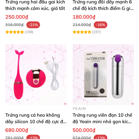
Trứng rung hai đầu gai kích
Trứng rung đôi dây mạnh 6
thích mạnh cảm xúc, giá tốt
chế độ kích thích điểm G giá
siêu tốt
250.000₫
180.000₫
316.000₫
214.000₫
-21%
-16%
(198)
(197)
YEAIN
Trứng rung cá heo không
Trứng rung viên đạn 10 chế
dây silicon 10 chế độ cực đã
độ Yeain mini nhỏ gọn kích
giá tốt
thích
680.000₫
500.000₫
781.000₫
574.000₫
-13%
-13%