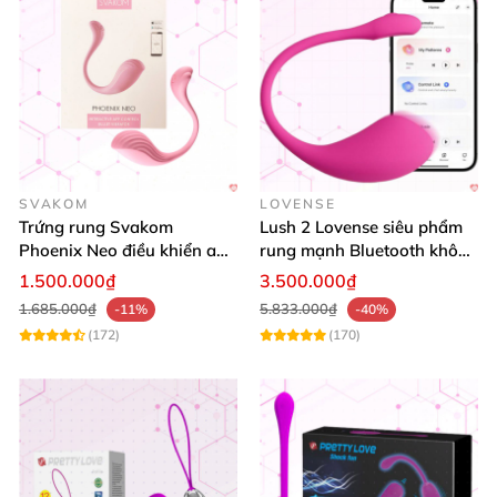
SVAKOM
LOVENSE
Trứng rung Svakom
Lush 2 Lovense siêu phẩm
Phoenix Neo điều khiển app
rung mạnh Bluetooth không
silicon siêu mềm khoái cảm
dây cao cấp
1.500.000₫
3.500.000₫
1.685.000₫
5.833.000₫
-11%
-40%
(172)
(170)