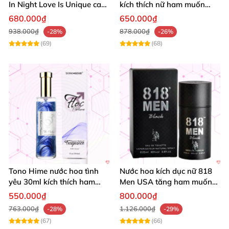
In Night Love Is Unique cao
kích thích nữ ham muốn
cấp hút hồn
mãnh liệt không mùi
680.000₫
650.000₫
938.000₫
878.000₫
-28%
-26%
(69)
(68)
Tono Hime nước hoa tình
Nước hoa kích dục nữ 818
yêu 30ml kích thích ham
Men USA tăng ham muốn
muốn nữ cao cấp
gợi cảm mạnh
550.000₫
800.000₫
763.000₫
1.126.000₫
-28%
-29%
(67)
(66)