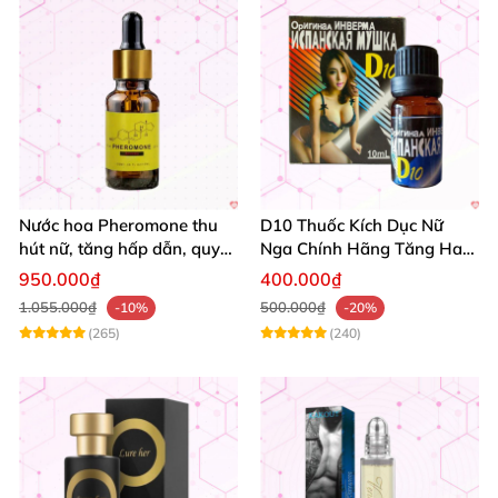
Nước hoa Pheromone thu
D10 Thuốc Kích Dục Nữ
hút nữ, tăng hấp dẫn, quy
Nga Chính Hãng Tăng Ham
cách 10ml
Muốn An Toàn
950.000₫
400.000₫
1.055.000₫
500.000₫
-10%
-20%
(265)
(240)