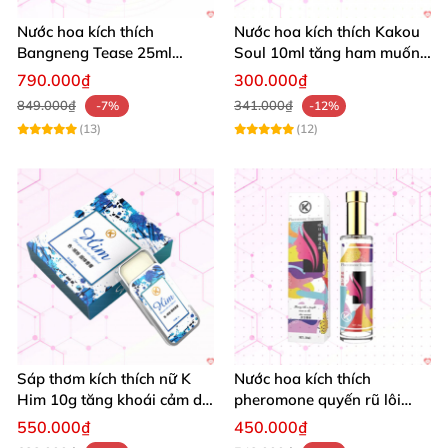
Nước hoa kích thích
Nước hoa kích thích Kakou
Bangneng Tease 25ml
Soul 10ml tăng ham muốn
quyến rũ tự tin mua ngay
phái mạnh nữ
790.000₫
300.000₫
849.000₫
341.000₫
-7%
-12%
(13)
(12)
Sáp thơm kích thích nữ K
Nước hoa kích thích
Him 10g tăng khoái cảm dễ
pheromone quyến rũ lôi
dùng tiện lợi
cuốn ngọt ngào 50ml
550.000₫
450.000₫