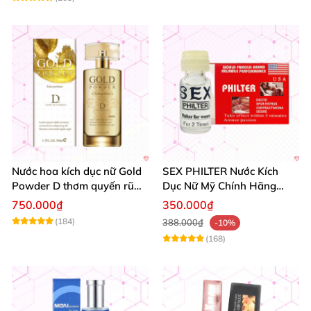
Nước hoa kích dục nữ Gold
SEX PHILTER Nước Kích
Powder D thơm quyến rũ
Dục Nữ Mỹ Chính Hãng
tăng khoái cảm
Tăng Ham Muốn
750.000₫
350.000₫
(184)
388.000₫
-10%
(168)