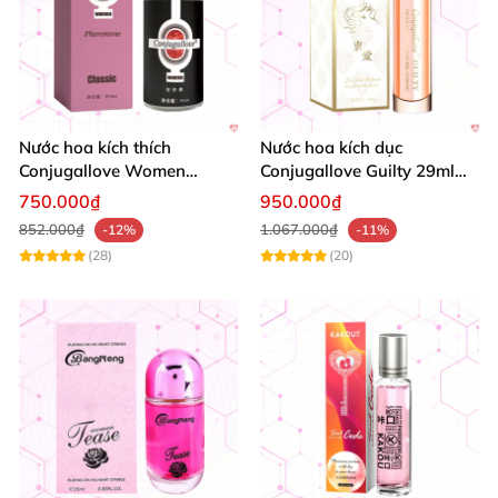
Nước hoa kích thích
Nước hoa kích dục
Conjugallove Women
Conjugallove Guilty 29ml
29.5ml tăng ham muốn hấp
tăng ham muốn
750.000₫
950.000₫
dẫn
852.000₫
1.067.000₫
-12%
-11%
(28)
(20)