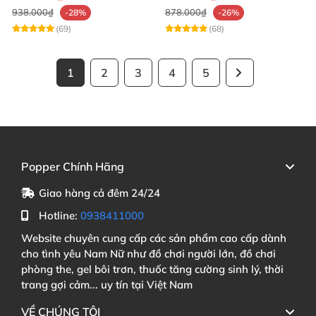
938.000₫
878.000₫
-28%
-26%
(69)
(68)
1
2
3
4
5
Popper Chính Hãng
Giao hàng cả đêm 24/24
Hotline:
0938411000
Website chuyên cung cấp các sản phẩm cao cấp dành
cho tình yêu Nam Nữ như đồ chơi người lớn, đồ chơi
phòng the, gel bôi trơn, thuốc tăng cường sinh lý, thời
trang gợi cảm... uy tín tại Việt Nam
VỀ CHÚNG TÔI