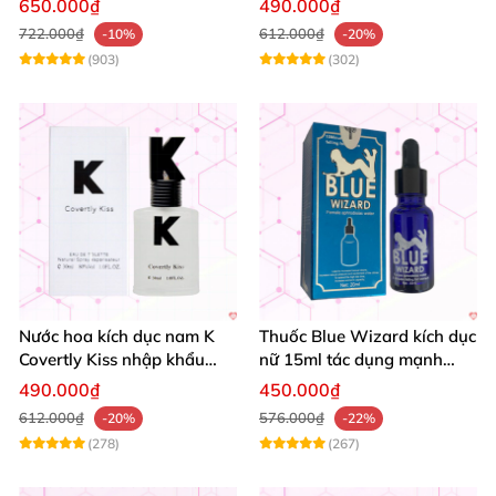
650.000₫
490.000₫
722.000₫
612.000₫
-10%
-20%
(903)
(302)
Nước hoa kích dục nam K
Thuốc Blue Wizard kích dục
Covertly Kiss nhập khẩu
nữ 15ml tác dụng mạnh
hàng chính hãng
chính hãng
490.000₫
450.000₫
612.000₫
576.000₫
-20%
-22%
(278)
(267)