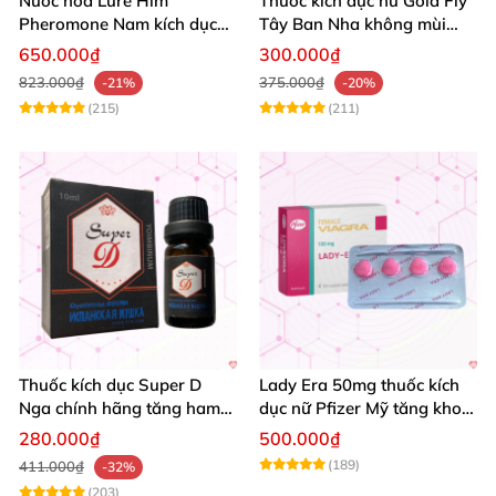
Nước hoa Lure Him
Thuốc kích dục nữ Gold Fly
Pheromone Nam kích dục
Tây Ban Nha không mùi
mạnh, hương không mùi
tăng ham muốn cao cấp
650.000₫
300.000₫
823.000₫
375.000₫
-21%
-20%
(215)
(211)
Thuốc kích dục Super D
Lady Era 50mg thuốc kích
Nga chính hãng tăng ham
dục nữ Pfizer Mỹ tăng khoái
muốn nữ mạnh
cảm thăng hoa
280.000₫
500.000₫
(189)
411.000₫
-32%
(203)