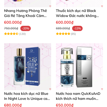
Nhang Hương Phòng Thê
Thuốc kích dục nữ Black
Giá Rẻ Tăng Khoái Cảm
Widow Đức nước không
Nhanh Chóng
mùi mạnh hiệu quả giá tốt
600.000₫
600.000₫
750.000₫
689.000₫
-20%
-13%
(130)
(85)
Nước hoa kích dục nữ Blue
Nước hoa nam QuIcKsAnD
In Night Love Is Unique cao
kích thích nữ ham muốn
cấp hút hồn
mãnh liệt không mùi
680.000₫
650.000₫