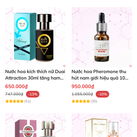
Nước hoa kích thích nữ Duai
Nước hoa Pheromone thu
Attraction 30ml tăng ham
hút nam giới hiệu quả 10ml
muốn gợi cảm
chính hãng
650.000₫
950.000₫
747.000₫
1.055.000₫
-13%
-10%
(51)
(30)