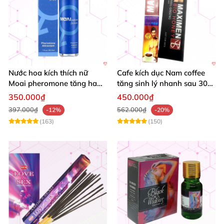
Nước hoa kích thích nữ
Cafe kích dục Nam coffee
Moai pheromone tăng ham
tăng sinh lý nhanh sau 30
muốn quyến rũ an toàn
phút hiệu quả
350.000₫
450.000₫
397.000₫
562.000₫
-12%
-20%
(163)
(150)