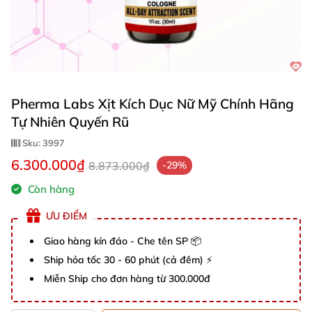
Pherma Labs Xịt Kích Dục Nữ Mỹ Chính Hãng
Tự Nhiên Quyến Rũ
Sku:
3997
6.300.000₫
8.873.000₫
-29%
Còn hàng
ƯU ĐIỂM
Giao hàng kín đáo - Che tên SP 📦
Ship hỏa tốc 30 - 60 phút (cả đêm) ⚡
Miễn Ship cho đơn hàng từ 300.000đ