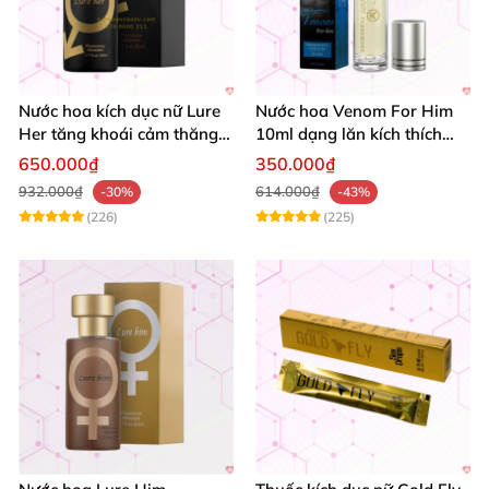
Nước hoa kích dục nữ Lure
Nước hoa Venom For Him
Her tăng khoái cảm thăng
10ml dạng lăn kích thích
hoa cực mạnh
ham muốn tình dục nữ
650.000₫
350.000₫
932.000₫
614.000₫
-30%
-43%
(226)
(225)