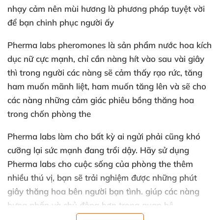
nhạy cảm nên mùi hương là phương pháp tuyệt vời
để bạn chinh phục người ấy
Pherma labs pheromones là sản phẩm nước hoa kích
dục nữ cực mạnh
, chỉ cần nàng hít vào sau vài giây
thì trong người các nàng
sẽ cảm thấy rạo rức
, tăng
ham muốn mãnh liệt
, ham muốn tăng lên và
sẽ cho
các nàng
những cảm giác phiêu bồng thăng hoa
trong chốn phòng the
Pherma labs làm cho bất kỳ ai ngửi phải
cũng khó
cưỡng lại sức mạnh đang trổi dậy
. Hãy sử dụng
Pherma labs cho cuộc sống
của phòng the thêm
nhiều thú vị
, bạn
sẽ trải nghiệm
được
những phút
giây thăng hoa bên người bạn tình
. giúp các nàng
hưng phấn và chủ động hơn trong quan hệ