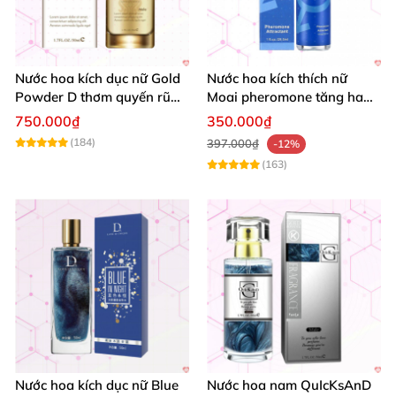
Nước hoa kích dục nữ Gold
Nước hoa kích thích nữ
Powder D thơm quyến rũ
Moai pheromone tăng ham
tăng khoái cảm
muốn quyến rũ an toàn
750.000₫
350.000₫
(184)
397.000₫
-12%
(163)
Nước hoa kích dục nữ Blue
Nước hoa nam QuIcKsAnD