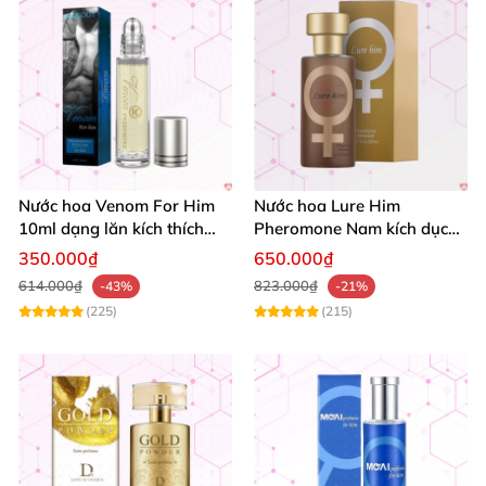
Nước hoa Venom For Him
Nước hoa Lure Him
10ml dạng lăn kích thích
Pheromone Nam kích dục
ham muốn tình dục nữ
mạnh, hương không mùi
350.000₫
650.000₫
614.000₫
823.000₫
-43%
-21%
(225)
(215)