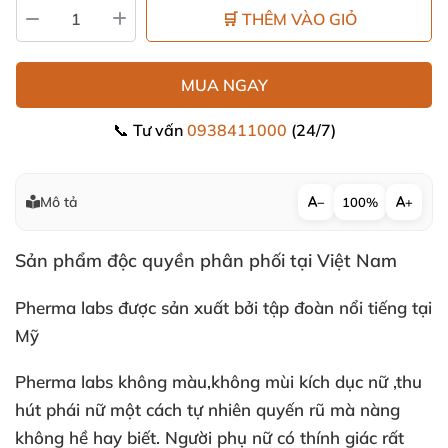
🛒 THÊM VÀO GIỎ
MUA NGAY
📞 Tư vấn
0938411000
(24/7)
Mô tả
−
100%
+
Sản phẩm độc quyền phân phối tại Việt Nam
Pherma labs
được sản xuất
bởi tập đoàn nổi tiếng tại
Mỹ
Pherma labs không màu,không mùi kích dục nữ ,thu
hút phái nữ một cách tự nhiên quyến rũ mà nàng
không hề hay biết
. Người phụ nữ có thính giác
rất