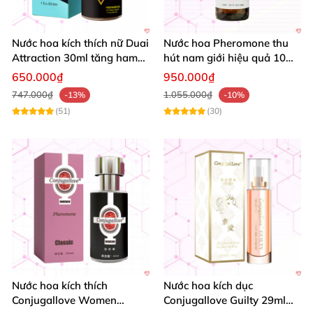
Nước hoa kích thích nữ Duai
Nước hoa Pheromone thu
Attraction 30ml tăng ham
hút nam giới hiệu quả 10ml
muốn gợi cảm
chính hãng
650.000₫
950.000₫
747.000₫
1.055.000₫
-13%
-10%
(51)
(30)
Nước hoa kích thích
Nước hoa kích dục
Conjugallove Women
Conjugallove Guilty 29ml