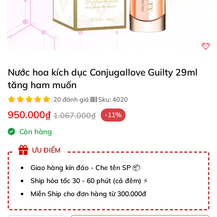
Nước hoa kích dục Conjugallove Guilty 29ml
tăng ham muốn
|
20 đánh giá
|
Sku:
4020
950.000₫
1.067.000₫
-11%
Còn hàng
ƯU ĐIỂM
Giao hàng kín đáo - Che tên SP 📦
Ship hỏa tốc 30 - 60 phút (cả đêm) ⚡
Miễn Ship cho đơn hàng từ 300.000đ