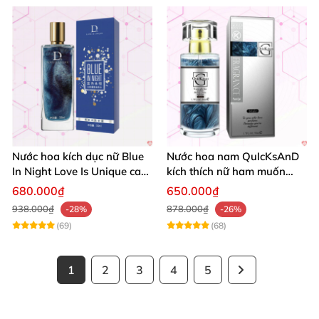
Nước hoa kích dục nữ Blue
Nước hoa nam QuIcKsAnD
In Night Love Is Unique cao
kích thích nữ ham muốn
cấp hút hồn
mãnh liệt không mùi
680.000₫
650.000₫
938.000₫
878.000₫
-28%
-26%
(69)
(68)
1
2
3
4
5