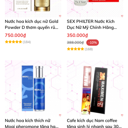
Nước hoa kích dục nữ Gold
SEX PHILTER Nước Kích
Powder D thơm quyến rũ
Dục Nữ Mỹ Chính Hãng
tăng khoái cảm
Tăng Ham Muốn
750.000₫
350.000₫
(184)
388.000₫
-10%
(168)
Nước hoa kích thích nữ
Cafe kích dục Nam coffee
Moai pheromone tăng ham
tăng sinh lý nhanh sau 30