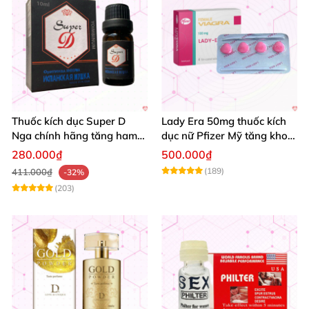
Thuốc kích dục Super D
Lady Era 50mg thuốc kích
Nga chính hãng tăng ham
dục nữ Pfizer Mỹ tăng khoái
muốn nữ mạnh
cảm thăng hoa
280.000₫
500.000₫
(189)
411.000₫
-32%
(203)