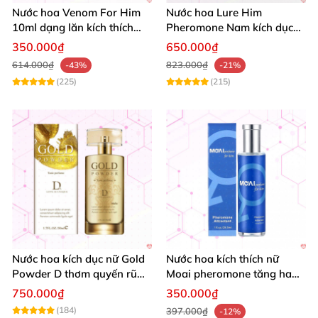
Nước hoa Venom For Him
Nước hoa Lure Him
10ml dạng lăn kích thích
Pheromone Nam kích dục
ham muốn tình dục nữ
mạnh, hương không mùi
350.000₫
650.000₫
614.000₫
823.000₫
-43%
-21%
(225)
(215)
Nước hoa kích dục nữ Gold
Nước hoa kích thích nữ
Powder D thơm quyến rũ
Moai pheromone tăng ham
tăng khoái cảm
muốn quyến rũ an toàn
750.000₫
350.000₫
(184)
397.000₫
-12%