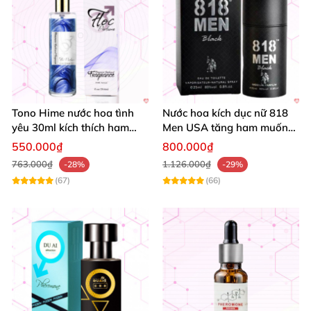
Tono Hime nước hoa tình
Nước hoa kích dục nữ 818
yêu 30ml kích thích ham
Men USA tăng ham muốn
muốn nữ cao cấp
gợi cảm mạnh
550.000₫
800.000₫
763.000₫
1.126.000₫
-28%
-29%
(67)
(66)