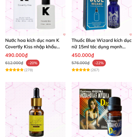
Nước hoa kích dục nam K
Thuốc Blue Wizard kích dục
Covertly Kiss nhập khẩu
nữ 15ml tác dụng mạnh
hàng chính hãng
chính hãng
490.000₫
450.000₫
612.000₫
576.000₫
-20%
-22%
(278)
(267)