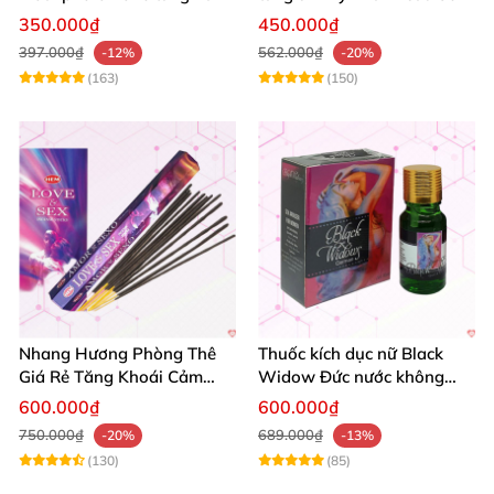
muốn quyến rũ an toàn
phút hiệu quả
350.000₫
450.000₫
397.000₫
562.000₫
-12%
-20%
(163)
(150)
Nhang Hương Phòng Thê
Thuốc kích dục nữ Black
Giá Rẻ Tăng Khoái Cảm
Widow Đức nước không
Nhanh Chóng
mùi mạnh hiệu quả giá tốt
600.000₫
600.000₫
750.000₫
689.000₫
-20%
-13%
(130)
(85)