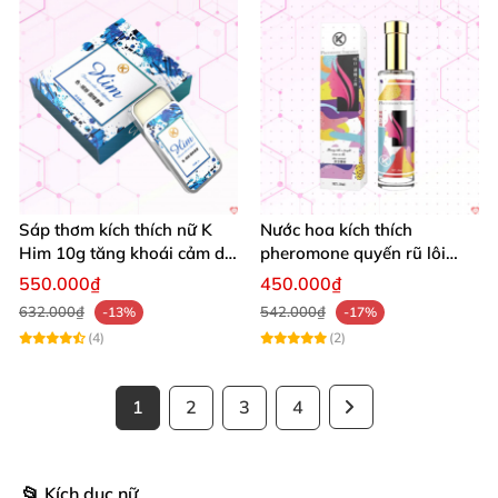
Sáp thơm kích thích nữ K
Nước hoa kích thích
Him 10g tăng khoái cảm dễ
pheromone quyến rũ lôi
dùng tiện lợi
cuốn ngọt ngào 50ml
550.000₫
450.000₫
632.000₫
542.000₫
-13%
-17%
(4)
(2)
1
2
3
4
📂 Kích dục nữ