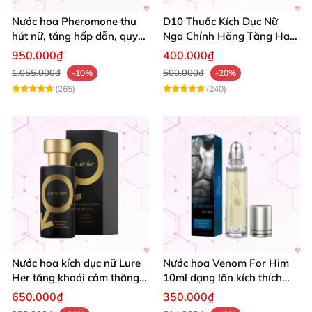
Nước hoa Pheromone thu
D10 Thuốc Kích Dục Nữ
hút nữ, tăng hấp dẫn, quy
Nga Chính Hãng Tăng Ham
cách 10ml
Muốn An Toàn
950.000₫
400.000₫
1.055.000₫
500.000₫
-10%
-20%
(265)
(240)
Nước hoa kích dục nữ Lure
Nước hoa Venom For Him
Her tăng khoái cảm thăng
10ml dạng lăn kích thích
hoa cực mạnh
ham muốn tình dục nữ
650.000₫
350.000₫