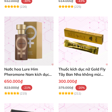
932.000₫
614.000₫
-30%
-43%
(226)
(225)
Nước hoa Lure Him
Thuốc kích dục nữ Gold Fly
Pheromone Nam kích dục
Tây Ban Nha không mùi
mạnh, hương không mùi
tăng ham muốn cao cấp
650.000₫
300.000₫
823.000₫
375.000₫
-21%
-20%
(215)
(211)