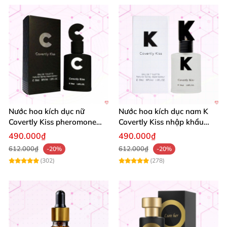
Nước hoa kích dục nữ
Nước hoa kích dục nam K
Covertly Kiss pheromone
Covertly Kiss nhập khẩu
hấp dẫn cao cấp
hàng chính hãng
490.000₫
490.000₫
612.000₫
612.000₫
-20%
-20%
(302)
(278)