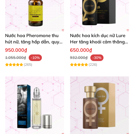
Nước hoa Pheromone thu
Nước hoa kích dục nữ Lure
hút nữ, tăng hấp dẫn, quy
Her tăng khoái cảm thăng
cách 10ml
hoa cực mạnh
950.000₫
650.000₫
1.055.000₫
932.000₫
-10%
-30%
(265)
(226)