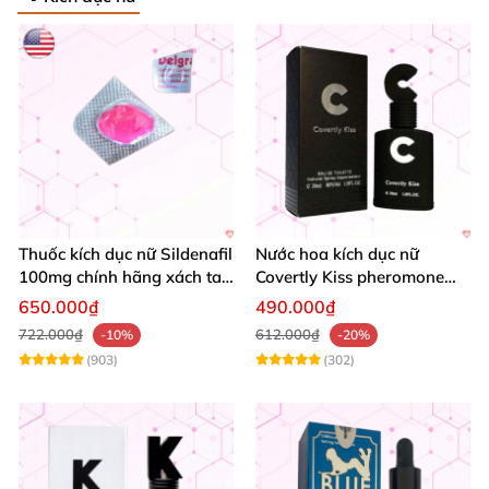
Thuốc kích dục nữ Sildenafil
Nước hoa kích dục nữ
100mg chính hãng xách tay
Covertly Kiss pheromone
Mỹ
hấp dẫn cao cấp
650.000₫
490.000₫
722.000₫
612.000₫
-10%
-20%
(903)
(302)