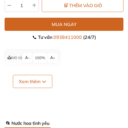
🛒 THÊM VÀO GIỎ
MUA NGAY
📞 Tư vấn
0938411000
(24/7)
Mô tả
−
100%
+
Xem thêm
📂 Nước hoa tình yêu