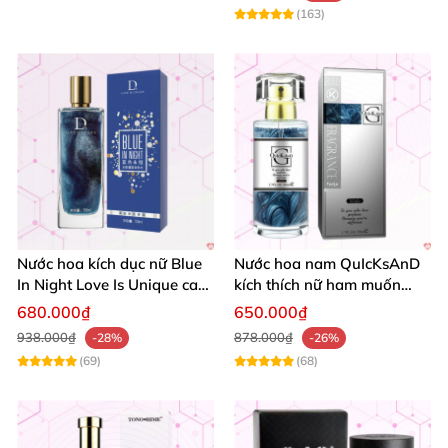
(163)
Nước hoa kích dục nữ Blue
Nước hoa nam QuIcKsAnD
In Night Love Is Unique cao
kích thích nữ ham muốn
cấp hút hồn
mãnh liệt không mùi
680.000₫
650.000₫
938.000₫
878.000₫
-28%
-26%
(69)
(68)