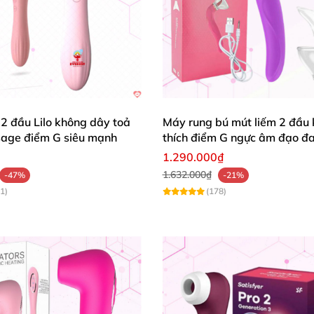
2 đầu Lilo không dây toả
Máy rung bú mút liếm 2 đầu 
sage điểm G siêu mạnh
thích điểm G ngực âm đạo đa
1.290.000₫
1.632.000₫
-47%
-21%
1)
(178)