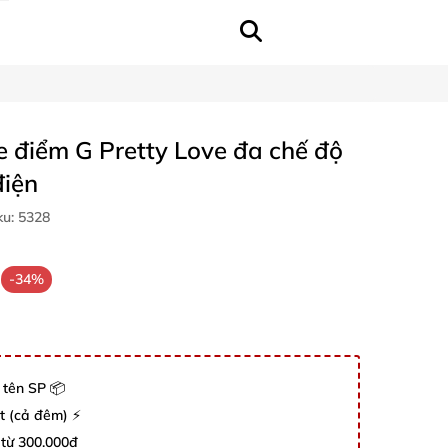
 điểm G Pretty Love đa chế độ
điện
ku:
5328
-34%
 tên SP 📦
út (cả đêm) ⚡
 từ 300.000đ