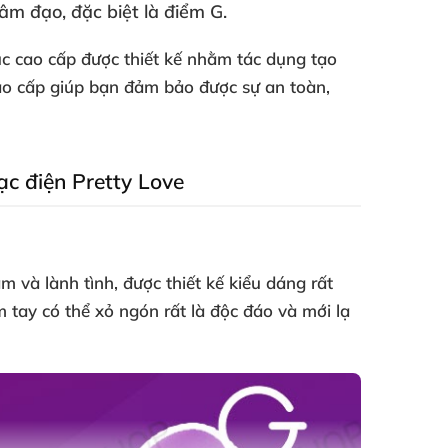
 âm đạo
,
đặc biệt là điểm G
.
dục cao cấp
được thiết kế
nhằm tác dụng tạo
 cao cấp giúp bạn đảm bảo
được sự an toàn
,
sạc điện Pretty Love
dâm
và lành tình
,
được thiết kế kiểu dáng
rất
ầm tay
có thể xỏ ngón
rất là độc đáo
và mới lạ