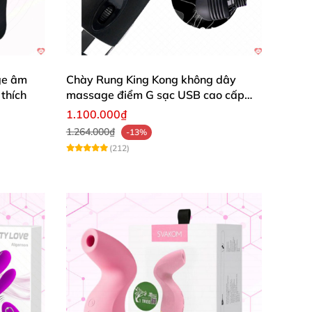
etty Love
ge âm
Chày Rung King Kong không dây
 thích
massage điểm G sạc USB cao cấp
chính hãng
1.100.000₫
1.264.000₫
-13%
(212)
ve