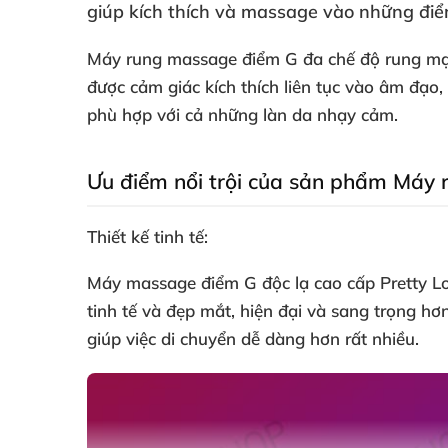
giúp kích thích
và massage vào
những điể
Máy rung massage điểm G đa chế độ rung m
được cảm giác kích thích liên tục vào âm đạo
,
phù hợp
với cả
những làn da nhạy cảm.
Ưu điểm nổi trội
của sản phẩm Máy 
Thiết kế tinh tế:
Máy massage điểm G độc lạ cao cấp Pretty Lo
tinh tế
và đẹp mắt
, hiện đại
và sang trọng hơ
giúp việc di chuyển dễ dàng hơn
rất nhiều.