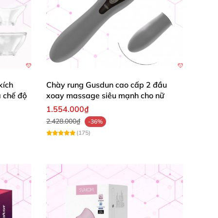
kích
Chày rung Gusdun cao cấp 2 đầu
 chế độ
xoay massage siêu mạnh cho nữ
1.554.000₫
2.428.000₫
-36%
(175)