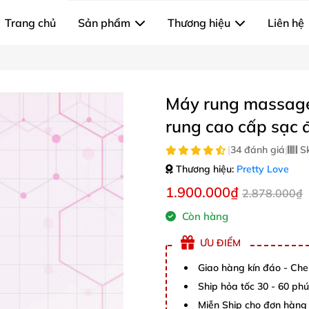
Trang chủ
Sản phẩm
Thương hiệu
Liên hệ
Máy rung massage
rung cao cấp sạc 
|
34 đánh giá
|
S
Thương hiệu:
Pretty Love
1.900.000₫
2.878.000₫
Còn hàng
ƯU ĐIỂM
Giao hàng kín đáo - Che
Ship hỏa tốc 30 - 60 ph
Miễn Ship cho đơn hàng