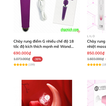
LILO
Chày rung điểm G nhiều chế độ 18
Chày rung 
tốc độ kích thích mạnh mẽ Wand
nhiệt mas
Powerful
690.000₫
850.000₫
1.073.000₫
1.603.000₫
-36%
(199)
(18