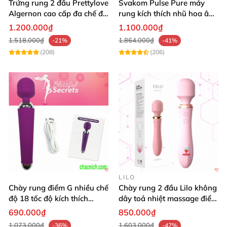
Trứng rung 2 đầu Prettylove
Svakom Pulse Pure máy
Algernon cao cấp đa chế độ
rung kích thích nhũ hoa âm
kích thích
vật công nghệ sóng âm
1.200.000₫
1.100.000₫
1.518.000₫
1.864.000₫
-21%
-41%
(208)
(206)
LILO
Chày rung điểm G nhiều chế
Chày rung 2 đầu Lilo không
độ 18 tốc độ kích thích
dây toả nhiệt massage điểm
mạnh mẽ Wand Powerful
G siêu mạnh
690.000₫
850.000₫
1.073.000₫
1.603.000₫
-36%
-47%