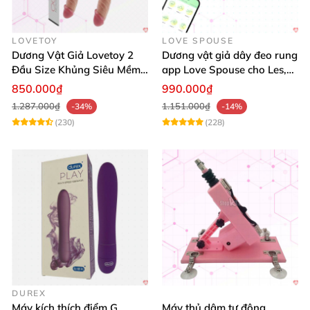
LOVETOY
LOVE SPOUSE
Dương Vật Giả Lovetoy 2
Dương vật giả dây đeo rung
Đầu Size Khủng Siêu Mềm
app Love Spouse cho Les,
Kích Thích Les
đồng tính nữ
850.000₫
990.000₫
1.287.000₫
1.151.000₫
-34%
-14%
(230)
(228)
DUREX
Máy kích thích điểm G
Máy thủ dâm tự động