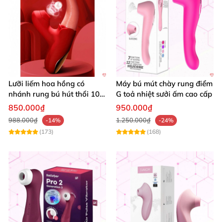
Lưỡi liếm hoa hồng có
Máy bú mút chày rung điểm
nhánh rung bú hút thổi 10
G toả nhiệt sưởi ấm cao cấp
chế độ
850.000₫
950.000₫
988.000₫
1.250.000₫
-14%
-24%
(173)
(168)