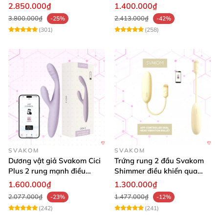
toả nhiệt cao cấp
Bluetooth cao cấp kích thích
2.850.000₫
1.400.000₫
mạnh
3.800.000₫
2.413.000₫
-25%
-42%
(301)
(258)
SVAKOM
SVAKOM
Dương vật giả Svakom Cici
Trứng rung 2 đầu Svakom
Plus 2 rung mạnh điều
Shimmer điều khiển qua
khiển App an toàn
App siêu kích thích
1.600.000₫
1.300.000₫
2.077.000₫
1.477.000₫
-23%
-12%
(242)
(241)