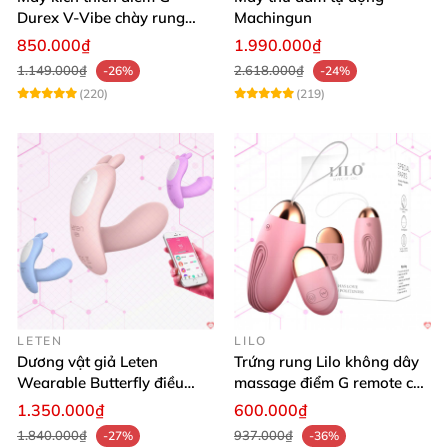
Durex V-Vibe chày rung
Machingun
tinh yêu không dây cao cấp
850.000₫
1.990.000₫
1.149.000₫
2.618.000₫
-26%
-24%
(220)
(219)
LETEN
LILO
Dương vật giả Leten
Trứng rung Lilo không dây
Wearable Butterfly điều
massage điểm G remote cao
khiển app bluetooth 16 chế
cấp USB
1.350.000₫
600.000₫
độ rung
1.840.000₫
937.000₫
-27%
-36%