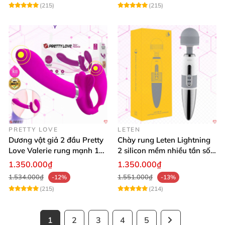
(215)
(215)
PRETTY LOVE
LETEN
Dương vật giả 2 đầu Pretty
Chày rung Leten Lightning
Love Valerie rung mạnh 12
2 silicon mềm nhiều tần số
chế độ cao cấp
rung phát nhiệt
1.350.000₫
1.350.000₫
1.534.000₫
1.551.000₫
-12%
-13%
(215)
(214)
1
2
3
4
5