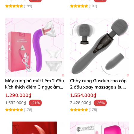
(199)
(181)
Máy rung bú mút liếm 2 đầu
Chày rung Gusdun cao cấp
kích thích điểm G ngực âm
2 đầu xoay massage siêu
đạo đa chế độ
mạnh cho nữ
1.290.000₫
1.554.000₫
1.632.000₫
2.428.000₫
-21%
-36%
(178)
(175)