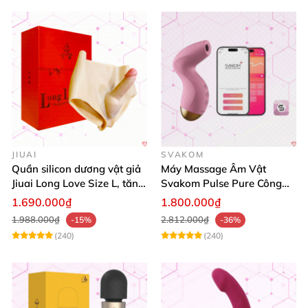
JIUAI
SVAKOM
Quần silicon dương vật giả
Máy Massage Âm Vật
Jiuai Long Love Size L, tăng
Svakom Pulse Pure Công
khoái cảm, giá tốt
Nghệ Sóng Âm Hút Mạnh
1.690.000₫
1.800.000₫
1.988.000₫
2.812.000₫
-15%
-36%
(240)
(240)