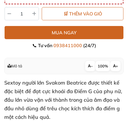
🛒 THÊM VÀO GIỎ
MUA NGAY
📞 Tư vấn
0938411000
(24/7)
Mô tả
−
100%
+
Sextoy người lớn Svakom Beatrice
được thiết kế
đặc biệt
để đạt cực khoái đa Điểm G
của phụ nữ
,
đầu lớn vừa vặn
với thành trong
của âm đạo
và
đầu nhỏ dùng
để trêu chọc kích thích đa điểm g
một cách hiệu quả.