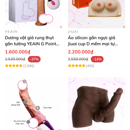
YEAIN
JIUAI
Dương vật giả rung thụt
Áo silicon gắn ngực giả
gắn tường YEAIN G Point
Jiuai cup D mềm mại tự
tỏa nhiệt điều khiển từ xa
nhiên đẹp
1.600.000₫
2.200.000₫
2.539.000₫
2.558.000₫
-37%
-14%
(2,590)
(493)