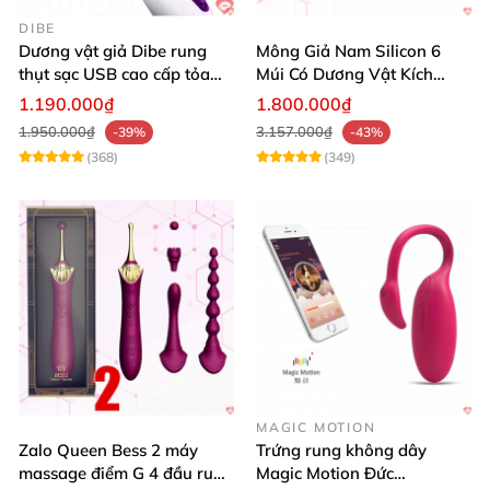
DIBE
Dương vật giả Dibe rung
Mông Giả Nam Silicon 6
thụt sạc USB cao cấp tỏa
Múi Có Dương Vật Kích
nhiệt mạnh
Thước Lớn Hấp Dẫn
1.190.000₫
1.800.000₫
1.950.000₫
3.157.000₫
-39%
-43%
(368)
(349)
MAGIC MOTION
Zalo Queen Bess 2 máy
Trứng rung không dây
massage điểm G 4 đầu rung
Magic Motion Đức