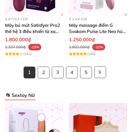
SATISFYER
SVAKOM
Máy bú mút Satisfyer Pro2
Máy massage điểm G
thế hệ 3 điều khiển từ xa
Svakom Pulse Lite Neo hút
tiện lợi
sóng âm điều khiển
1.800.000₫
1.250.000₫
bluetooth
2.337.000₫
1.602.000₫
-23%
-22%
(161)
(160)
1
2
3
4
5
📂 Sextoy Nữ