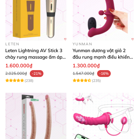
LETEN
YUNMAN
Leten Lightning AV Stick 3
Yunman dương vật giả 2
chày rung massage ấm áp
đầu rung mạnh điều khiển
kích thích
từ xa Les
1.600.000₫
1.300.000₫
2.025.000₫
1.547.000₫
-21%
-16%
(238)
(235)