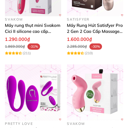
SVAKOM
SATISFYER
Máy rung thụt mini Svakom
Máy Rung Hút Satisfyer Pro
Cici II silicone cao cấp
2 Gen 2 Cao Cấp Massage
massage điểm G
Điểm G
1.290.000₫
1.600.000₫
1.869.000₫
2.285.000₫
-31%
-30%
(211)
(210)
PRETTY LOVE
SVAKOM