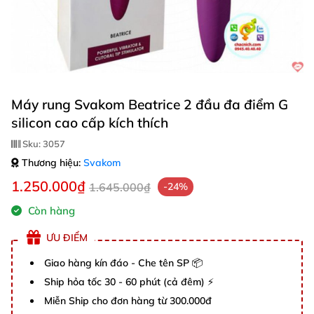
Máy rung Svakom Beatrice 2 đầu đa điểm G
silicon cao cấp kích thích
Sku:
3057
Thương hiệu:
Svakom
1.250.000₫
1.645.000₫
-24%
Còn hàng
ƯU ĐIỂM
Giao hàng kín đáo - Che tên SP 📦
Ship hỏa tốc 30 - 60 phút (cả đêm) ⚡
Miễn Ship cho đơn hàng từ 300.000đ