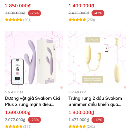
toả nhiệt cao cấp
Bluetooth cao cấp kích thích
2.850.000₫
1.400.000₫
mạnh
3.800.000₫
2.413.000₫
-25%
-42%
(301)
(258)
SVAKOM
SVAKOM
Dương vật giả Svakom Cici
Trứng rung 2 đầu Svakom
Plus 2 rung mạnh điều
Shimmer điều khiển qua
khiển App an toàn
App siêu kích thích
1.600.000₫
1.300.000₫
2.077.000₫
1.477.000₫
-23%
-12%
(242)
(241)