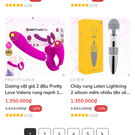
(215)
(215)
PRETTY LOVE
LETEN
Dương vật giả 2 đầu Pretty
Chày rung Leten Lightning
Love Valerie rung mạnh 12
2 silicon mềm nhiều tần số
chế độ cao cấp
rung phát nhiệt
1.350.000₫
1.350.000₫
1.534.000₫
1.551.000₫
-12%
-13%
(215)
(214)
1
2
3
4
5