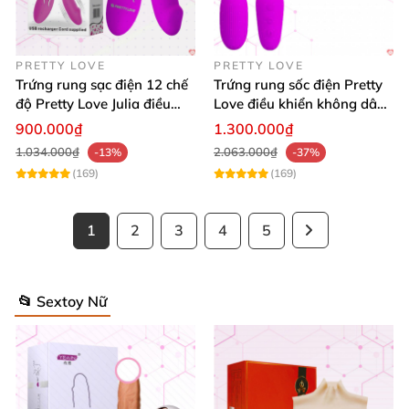
PRETTY LOVE
PRETTY LOVE
Trứng rung sạc điện 12 chế
Trứng rung sốc điện Pretty
độ Pretty Love Julia điều
Love điều khiển không dây
khiển từ xa
sang trọng kích thích
900.000₫
1.300.000₫
1.034.000₫
2.063.000₫
-13%
-37%
(169)
(169)
1
2
3
4
5
📂 Sextoy Nữ