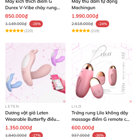
Máy kích thích điểm G
Máy thủ dâm tự động
Durex V-Vibe chày rung
Machingun
tinh yêu không dây cao cấp
850.000₫
1.990.000₫
1.149.000₫
2.618.000₫
-26%
-24%
(220)
(219)
LETEN
LILO
Dương vật giả Leten
Trứng rung Lilo không dây
Wearable Butterfly điều
massage điểm G remote cao
khiển app bluetooth 16 chế
cấp USB
1.350.000₫
600.000₫
độ rung
1.840.000₫
937.000₫
-27%
-36%