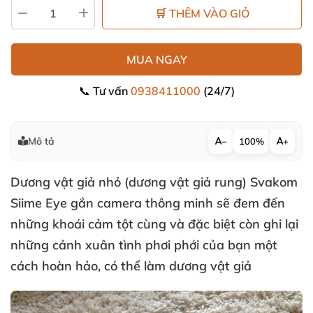
🛒 THÊM VÀO GIỎ
MUA NGAY
📞 Tư vấn
0938411000
(24/7)
Mô tả
−
100%
+
Dương vật giả nhỏ (dương vật giả rung) Svakom
Siime Eye gắn camera thông minh
sẽ đem đến
những khoái cảm tột cùng
và
đặc biệt còn ghi lại
những cảnh xuân tình phơi phới
của bạn một
cách hoàn hảo
,
có thể làm dương vật giả