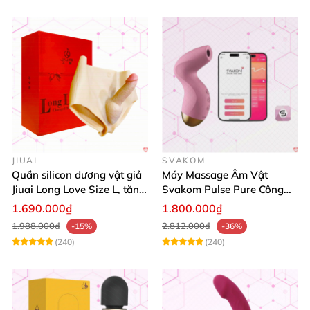
JIUAI
SVAKOM
Quần silicon dương vật giả
Máy Massage Âm Vật
Jiuai Long Love Size L, tăng
Svakom Pulse Pure Công
khoái cảm, giá tốt
Nghệ Sóng Âm Hút Mạnh
1.690.000₫
1.800.000₫
1.988.000₫
2.812.000₫
-15%
-36%
(240)
(240)