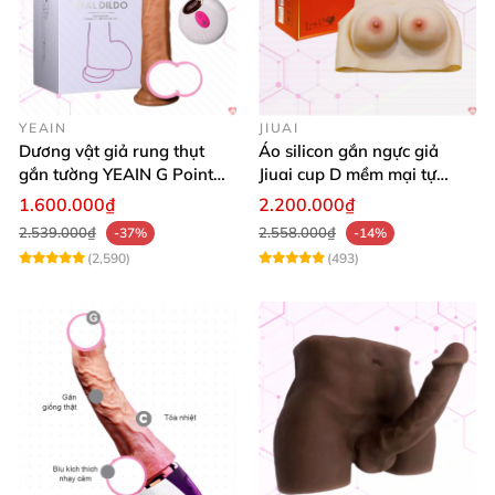
YEAIN
JIUAI
Dương vật giả rung thụt
Áo silicon gắn ngực giả
gắn tường YEAIN G Point
Jiuai cup D mềm mại tự
tỏa nhiệt điều khiển từ xa
nhiên đẹp
1.600.000₫
2.200.000₫
2.539.000₫
2.558.000₫
-37%
-14%
(2,590)
(493)