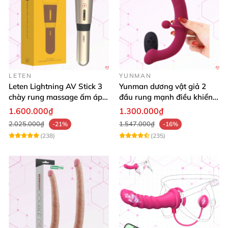
LETEN
YUNMAN
Leten Lightning AV Stick 3
Yunman dương vật giả 2
chày rung massage ấm áp
đầu rung mạnh điều khiển
kích thích
từ xa Les
1.600.000₫
1.300.000₫
2.025.000₫
1.547.000₫
-21%
-16%
(238)
(235)