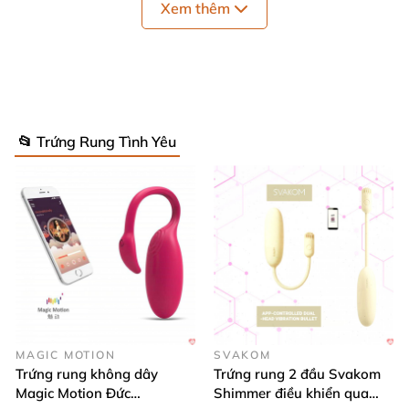
Xem thêm
📂 Trứng Rung Tình Yêu
Thông tin chi tiết dương vật giả nhỏ
Tính năng: Đồ chơi tình dục tìm điểm G
, kích thích
điểm G
, thỏa mãn tình dục cho nữ
Chất liệu: silicon gel y tế
, cao cấp
MAGIC MOTION
SVAKOM
Trứng rung không dây
Trứng rung 2 đầu Svakom
Sử dụng kèm gel bôi trơn: Nên dùng kèm (nên
Magic Motion Đức
Shimmer điều khiển qua