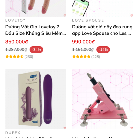
LOVETOY
LOVE SPOUSE
Dương Vật Giả Lovetoy 2
Dương vật giả dây đeo rung
Đầu Size Khủng Siêu Mềm
app Love Spouse cho Les,
Kích Thích Les
đồng tính nữ
850.000₫
990.000₫
1.287.000₫
1.151.000₫
-34%
-14%
(230)
(228)
DUREX