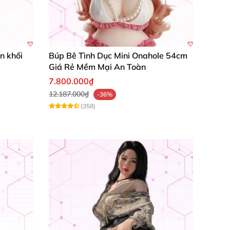
n khối
Búp Bê Tình Dục Mini Onahole 54cm
Giá Rẻ Mềm Mại An Toàn
7.800.000₫
tình thực sự.
12.187.000₫
-36%
mềm mại
, đàn hồi
, thân thiện
với làn da
và
(358)