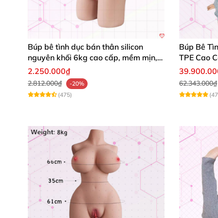
Búp bê tình dục bán thân silicon
Búp Bê Tì
nguyên khối 6kg cao cấp, mềm mịn,
TPE Cao C
giá siêu tốt
Năng
2.250.000₫
39.900.0
2.812.000₫
62.343.000₫
-20%
(475)
(47