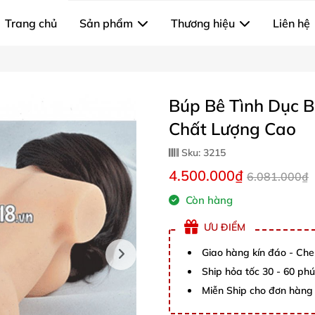
Trang chủ
Sản phẩm
Thương hiệu
Liên hệ
Búp Bê Tình Dục 
Chất Lượng Cao
Sku:
3215
4.500.000₫
6.081.000₫
Còn hàng
ƯU ĐIỂM
Giao hàng kín đáo - Che
Ship hỏa tốc 30 - 60 ph
Miễn Ship cho đơn hàng