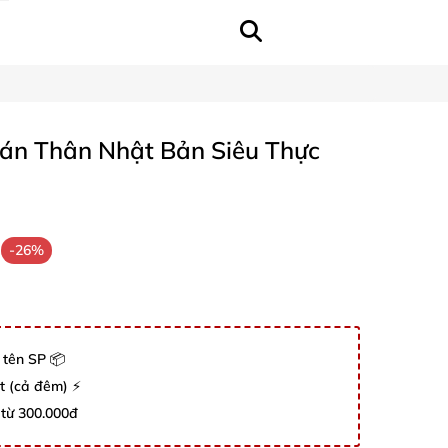
Bán Thân Nhật Bản Siêu Thực
-26%
 tên SP 📦
út (cả đêm) ⚡
 từ 300.000đ