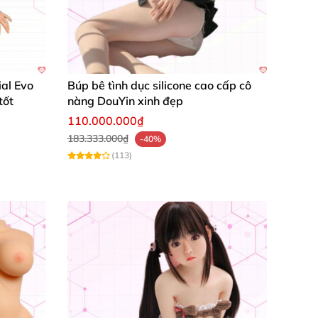
uan hệ.
ẹ
để tăng cảm giác phấn khích khi “nhập cuộc”.
ial Evo
Búp bê tình dục silicone cao cấp cô
tốt
nàng DouYin xinh đẹp
110.000.000₫
183.333.000₫
-40%
(113)
ác tinh vi
, mô phỏng sát thực tế
với:
thăng hoa”.
chân thật – như đang
được “mơn trớn”
bởi một