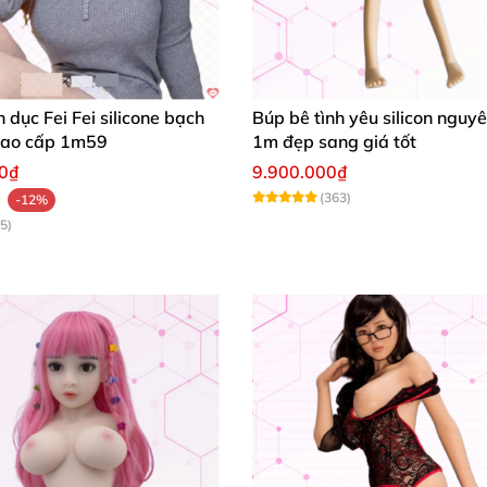
 dục Fei Fei silicone bạch
Búp bê tình yêu silicon nguyê
cao cấp 1m59
1m đẹp sang giá tốt
00₫
9.900.000₫
cảm giác gần gũi
và thân quen như đang ở bên cạnh người 
(363)
-12%
ợc làm từ
silicon y tế cao cấp kết hợp
với chất liệu TPE
– 
5)
 Mọi Khao Khát
o ba vòng cân đối
,
đặc biệt là:
thật
, cực kỳ “
đã tay” khi vuốt ve hay xoa bóp.