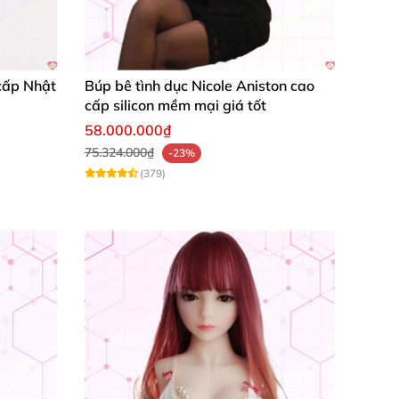
 cấp Nhật
Búp bê tình dục Nicole Aniston cao
cấp silicon mềm mại giá tốt
58.000.000₫
75.324.000₫
-23%
(379)