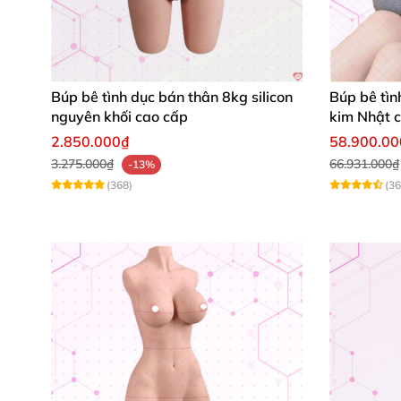
Búp bê tình dục bán thân 8kg silicon
Búp bê tình
nguyên khối cao cấp
kim Nhật 
2.850.000₫
58.900.0
Mái tóc dài đen óng
, mềm mại như thật
, tạo 
3.275.000₫
66.931.000₫
-13%
Làn da trắng hồng
, mịn màng không tì vết
,
đư
(368)
(36
không gây kích ứng.
2
. Vóc Dáng Nóng Bỏng – Thỏa Mãn
Cô nàng bán thân này
được tạo hình
với
số đ
Vòng 1 nảy nở
, căng tròn
, có độ đàn hồi như 