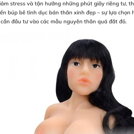
giảm stress
và tận hưởng
những phút giây
riêng tư
, t
đến
búp bê tình dục bán thân xinh đẹp
– sự lựa chọn
cần đầu tư vào
các mẫu nguyên thân
quá đắt đỏ.