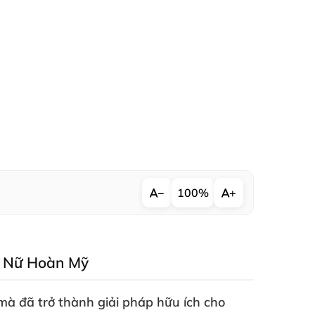
−
100%
+
ụ Nữ Hoàn Mỹ
mà
đã trở thành
giải pháp hữu ích cho