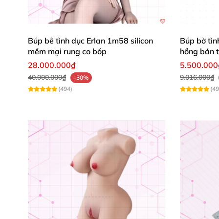
1
. Thiết Kế Chân Thực – Cảm Giác N
Điểm
đặc biệt đầu tiên khiến sản phẩm này
đ
Búp bê tình dục Erlan 1m58 silicon
Búp bờ tì
và thân trên
. Cô nàng sở hữu:
mềm mại rung co bóp
hồng bán 
28.000.000₫
5.500.000
Khuôn mặt sống động
,
với đôi mắt sâu hút h
40.000.000₫
9.016.000₫
-30%
dịu dàng
nhưng quyến rũ
, khiến
bất cứ ai
cũng
(494)
(49