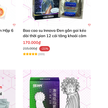
 việc đeo dễ dàng hơn tránh bị tuột khi quan
n Hộp 6
Bao cao su Innova Đen gân gai kéo
dài thời gian 12 cái tăng khoái cảm
 lại
để cuộc vui
được dễ chịu nhất
nhé.
170.000₫
hẩm.
215.000₫
-21%
(999)