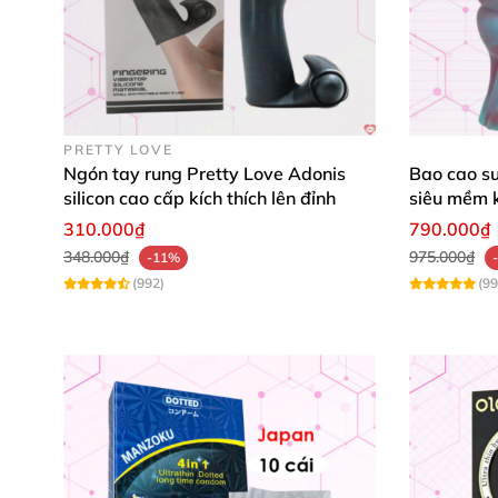
PRETTY LOVE
Ngón tay rung Pretty Love Adonis
Bao cao su
silicon cao cấp kích thích lên đỉnh
siêu mềm k
310.000₫
790.000₫
348.000₫
975.000₫
-11%
(992)
(99