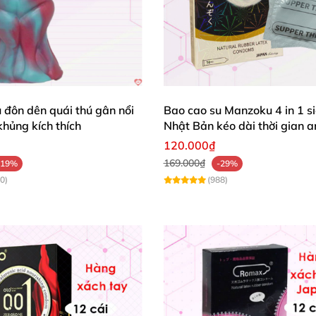
 đôn dên quái thú gân nổi
Bao cao su Manzoku 4 in 1 s
hủng kích thích
Nhật Bản kéo dài thời gian a
120.000₫
169.000₫
-19%
-29%
0)
(988)