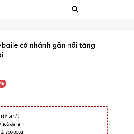
ybaile có nhánh gân nổi tăng
i
0%
 tên SP 📦
út (cả đêm) ⚡
 từ 300.000đ