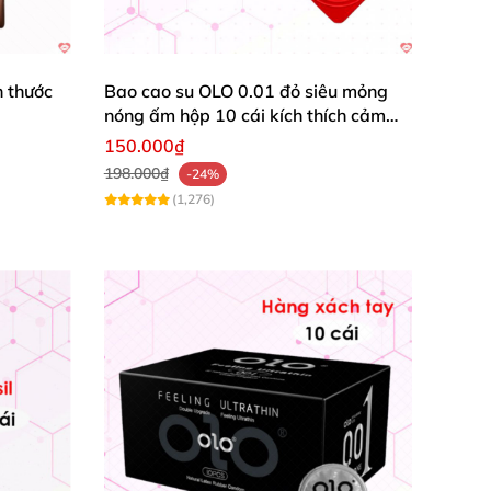
h thước
Bao cao su OLO 0.01 đỏ siêu mỏng
nóng ấm hộp 10 cái kích thích cảm
giác
150.000₫
198.000₫
-24%
(1,276)
o su bằng cách đưa vào phần bìu
của dương