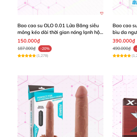
Bao cao su OLO 0.01 Lửa Băng siêu
Bao cao su
mỏng kéo dài thời gian nóng lạnh hộp
bìu da ngư
10
150.000₫
390.000₫
187.000₫
490.000₫
-20%
(1,278)
(1,
Vòng đeo
của bao cao su có máy rung Baile 
vật tạo độ vững chắc.