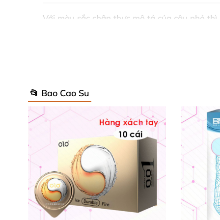
Với màu sắc chân thực mô tả
của cậu nhỏ
th
đường gân
của dương vật
được chạm khắc tới 
tạo cảm giác kích thích cực kỳ phấn khích.
📂 Bao Cao Su