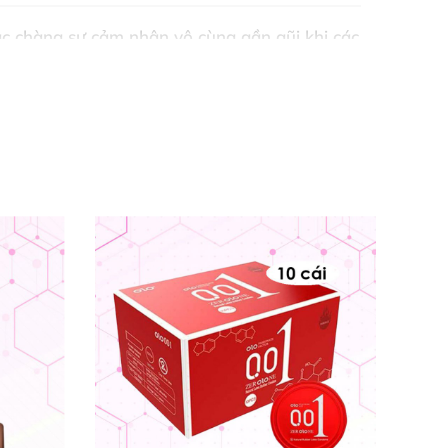
ác chàng sự cảm nhận vô cùng gần gũi khi
các
ng
và có tác dụng mát xa điểm G
của cô nàng