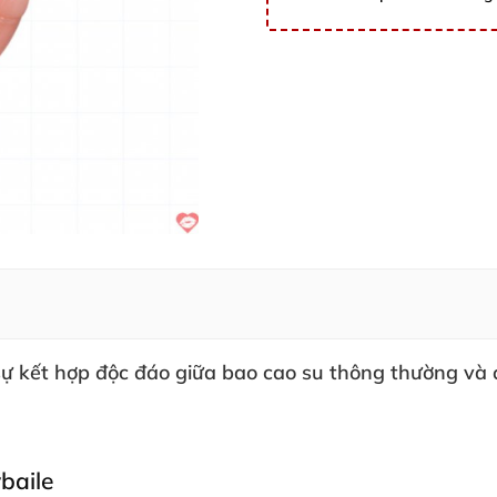
sự kết hợp độc đáo giữa
bao cao su
thông thường
và 
baile