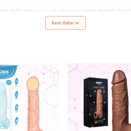
ì sản phẩm
bao cao su có máy rung
Lybaile đem tới cho
c
từng chi tiết
, đồng thời nhánh nhỏ
của dương vật
sẽ ru
Xem thêm