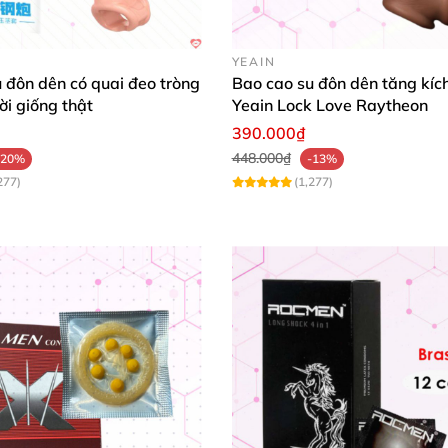
YEAIN
 đôn dên có quai đeo tròng
Bao cao su đôn dên tăng kíc
ời giống thật
Yeain Lock Love Raytheon
390.000₫
448.000₫
-20%
-13%
277)
(1,277)
Bao cao su có máy rung nhìn ngang
giúp cho cố định dương vật
và không bị tuột khỏi bao ca