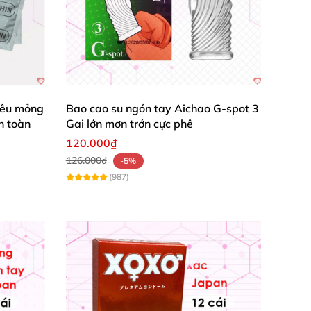
iêu mỏng
Bao cao su ngón tay Aichao G-spot 3
n toàn
Gai lớn mơn trớn cực phê
120.000₫
126.000₫
-5%
(987)