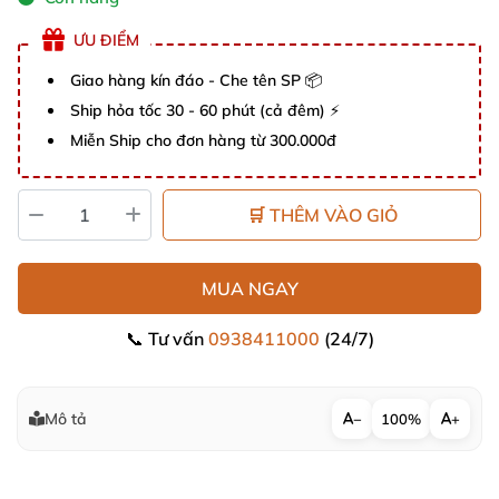
ƯU ĐIỂM
Giao hàng kín đáo - Che tên SP 📦
Ship hỏa tốc 30 - 60 phút (cả đêm) ⚡
Miễn Ship cho đơn hàng từ 300.000đ
🛒 THÊM VÀO GIỎ
MUA NGAY
📞 Tư vấn
0938411000
(24/7)
Mô tả
−
100%
+