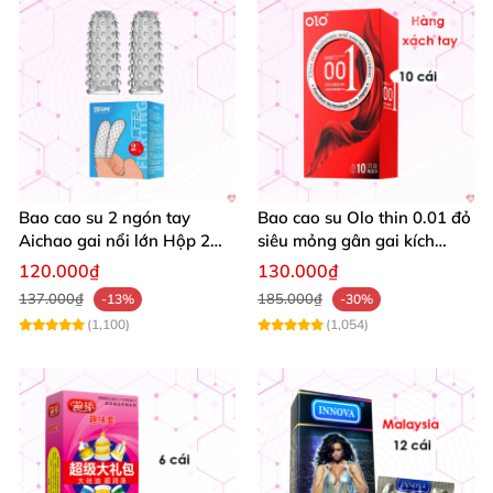
Bao cao su 2 ngón tay
Bao cao su Olo thin 0.01 đỏ
Aichao gai nổi lớn Hộp 2
siêu mỏng gân gai kích
cái kích thích cực đỉnh
thích hộp 10
120.000₫
130.000₫
137.000₫
185.000₫
-13%
-30%
(1,100)
(1,054)