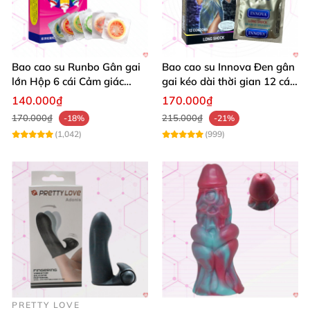
Bao cao su Runbo Gân gai
Bao cao su Innova Đen gân
lớn Hộp 6 cái Cảm giác
gai kéo dài thời gian 12 cái
sướng tuyệt
tăng khoái cảm
140.000₫
170.000₫
170.000₫
215.000₫
-18%
-21%
(1,042)
(999)
PRETTY LOVE