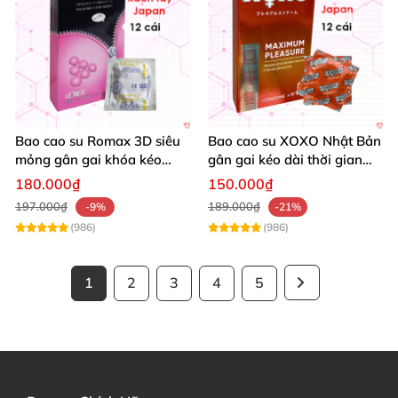
Bao cao su Romax 3D siêu
Bao cao su XOXO Nhật Bản
mỏng gân gai khóa kéo
gân gai kéo dài thời gian
chống tuột hộp 12
hộp 10
180.000₫
150.000₫
197.000₫
189.000₫
-9%
-21%
(986)
(986)
1
2
3
4
5