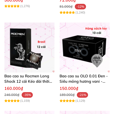
500.000₫
72.000₫
(1,276)
81.000₫
-12%
Bảo quản ở nơi sạch
sẽ
, thoáng mát
và dưới 30 độ
(1,240)
C.
Không
để tiếp xúc dưới ánh nắng trực tiếp.
Bao cao su Rocmen Long
Bao cao su OLO 0.01 Đen -
Shock 12 cái Kéo dài thời
Siêu mỏng hương vani -
gian Phái mạnh an toàn
Hộp 10 cái
160.000₫
150.000₫
246.000₫
189.000₫
-35%
-21%
(1,159)
(1,129)