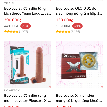
YEAIN
Bao cao su đôn dên tăng
Bao cao su OLO 0.01 đỏ
kích thước Yeain Lock Love
siêu mỏng nóng ấm hộp 10
Raytheon
cái kích thích cảm giác
390.000₫
150.000₫
448.000₫
198.000₫
-13%
-24%
(1,277)
(1,276)
Hướng dẫn sử dụng Bao Cao Su Durex XXL Size Lớn XXL3.
Lưu ý:
Không tái sử dụng vì loại bao này chỉ dùng
được 1
lần.
Không dùng cả 2 bao cùng 1 lúc vì
sẽ làm rách bao.
LOVETOY
Ngưng quan hệ
nếu thấy bao bị thủng
hoặc rách.
Bao cao su đôn dên rung
Bao cao su X-men siêu
mạnh Lovetoy Pleasure X-
mỏng có bi gai tăng khoái
Để xa tầm tay
của trẻ em.
Tender tăng size nhanh
cảm