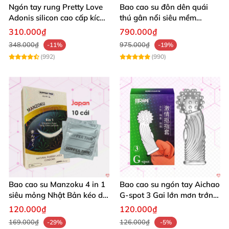
Ngón tay rung Pretty Love
Bao cao su đôn dên quái
Adonis silicon cao cấp kích
thú gân nổi siêu mềm
thích lên đỉnh
khủng kích thích
310.000₫
790.000₫
348.000₫
975.000₫
-11%
-19%
(992)
(990)
Bao cao su Manzoku 4 in 1
Bao cao su ngón tay Aichao
siêu mỏng Nhật Bản kéo dài
G-spot 3 Gai lớn mơn trớn
thời gian an toàn
cực phê
120.000₫
120.000₫
169.000₫
126.000₫
-29%
-5%