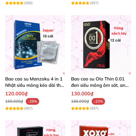
(988)
(987)
Bao cao su Manzoku 4 in 1
Bao cao su Olo Thin 0.01
Nhật siêu mỏng kéo dài thời
đen siêu mỏng ôm sát, an
gian chính hãng
toàn, Nhật Bản
120.000₫
130.000₫
169.000₫
166.000₫
-29%
-22%
(987)
(987)