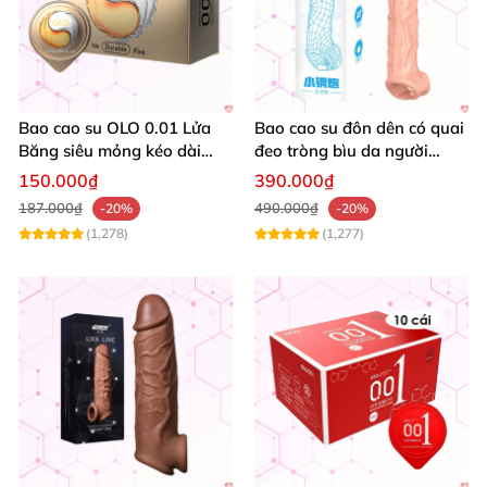
Bao cao su OLO 0.01 Lửa
Bao cao su đôn dên có quai
Băng siêu mỏng kéo dài
đeo tròng bìu da người
thời gian nóng lạnh hộp 10
giống thật
150.000₫
390.000₫
187.000₫
490.000₫
-20%
-20%
(1,278)
(1,277)