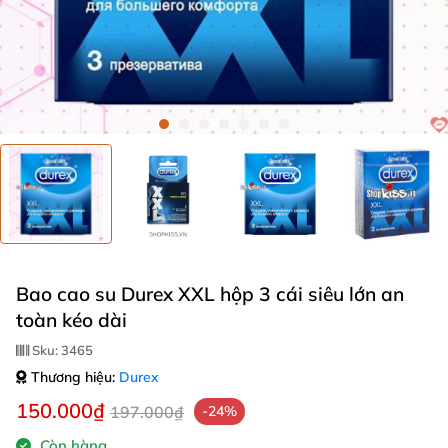
Bao cao su Durex XXL hộp 3 cái siêu lớn an
toàn kéo dài
Sku:
3465
Thương hiệu:
Durex
150.000₫
197.000₫
-24%
Còn hàng