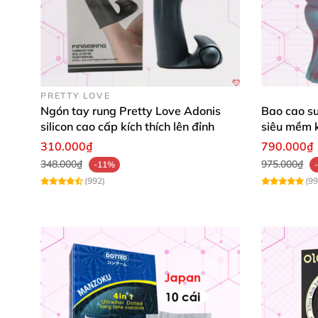
Mua hàng Bao cao su dozen rung tại shop ng
tận tay
rất kín đáo
,
được kiểm tra trước khi n
PRETTY LOVE
Ngón tay rung Pretty Love Adonis
Bao cao su
silicon cao cấp kích thích lên đỉnh
siêu mềm k
310.000₫
790.000₫
348.000₫
975.000₫
-11%
(992)
(99