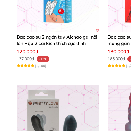
Gốc bao cao su dozen rung có 2 ngón tay 
phụ là gai mềm hình mào gà có tác dụng 
gợi sự hưng phấn gấp 3 lần cho
các chị e
Bao cao su 2 ngón tay Aichao gai nổi
Bao cao su
lớn Hộp 2 cái kích thích cực đỉnh
mỏng gân g
Quai đeo dương vật
của bao đôn dên Baile
120.000₫
130.000₫
không hề sợ thay đổi vị trí
của bao.
137.000₫
185.000₫
-13%
(1,100)
(1,
Mua bao cao su dozen rung Baile ở 