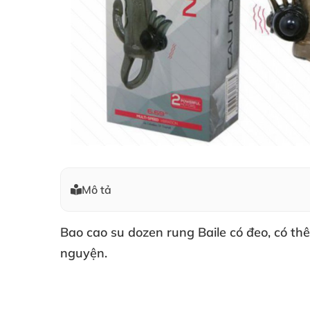
Mô tả
Bao cao su dozen rung
Baile có đeo
, có t
nguyện.