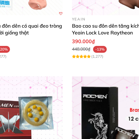
nh gốc bao
YEAIN
 đôn dên có quai đeo tròng
Bao cao su đôn dên tăng kíc
ời giống thật
Yeain Lock Love Raytheon
390.000₫
448.000₫
-20%
-13%
277)
(1,277)
ch thước dương vật khi quan hệ cho nam giới
, sử dụng tr
cho nữ
Bao cao su dozen rung chi tiết sản phẩm