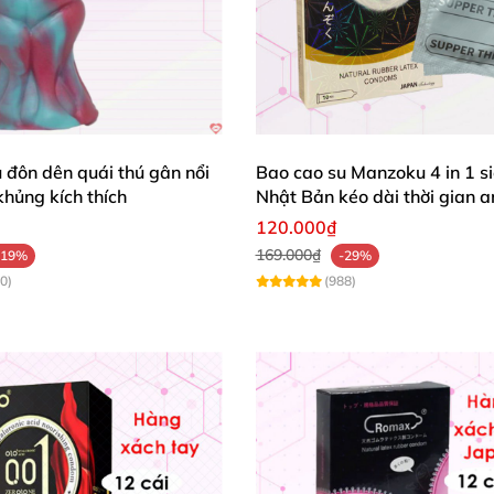
ười lớn
Website
được bảo hành đổi trả miễn phí khi gặp
c
hận
và thanh toán cho sản phẩm.
 đôn dên quái thú gân nổi
Bao cao su Manzoku 4 in 1 s
hủng kích thích
Nhật Bản kéo dài thời gian a
120.000₫
169.000₫
-19%
-29%
0)
(988)