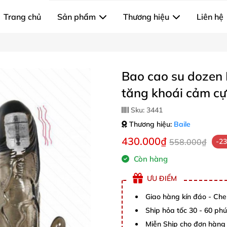
Trang chủ
Sản phẩm
Thương hiệu
Liên hệ
Bao cao su dozen 
tăng khoái cảm cự
Sku:
3441
Thương hiệu:
Baile
430.000₫
558.000₫
-2
Còn hàng
ƯU ĐIỂM
Giao hàng kín đáo - Che
Ship hỏa tốc 30 - 60 ph
Miễn Ship cho đơn hàng