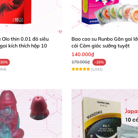
Bao cao su dozen rung nhìn ngang
phụ: 1 ngón tay hình dương vật nhỏ mini có tác dụng kh
rung massage phần môi ngoài “cô bé”
.
Như vậy
, kiểu dán
m phụ nữ
và tăng thêm sức hấp dẫn
, bản lĩnh phái mạnh
 Olo thin 0.01 đỏ siêu
Bao cao su Runbo Gân gai lớ
ai kích thích hộp 10
cái Cảm giác sướng tuyệt
 giúp cho cố định bao vào “cậu nhỏ”
. Các chàng
sẽ thoả
140.000₫
170.000₫
-30%
-18%
054)
(1,042)
Bao cao su dozen rung có dây đeo
đâu
Bao cao su dozen rung sản phẩm chính hãng Baile