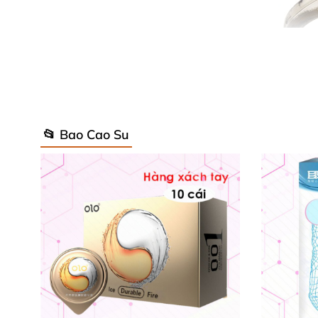
📂 Bao Cao Su
Chi tiết kĩ thuật bao cao su dozen ru
Hãng SX: Baile
Nhập khẩu: HongKong
Màu sắc: ghi đen trong suốt