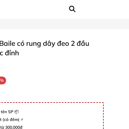
Baile có rung dây đeo 2 đầu
c đỉnh
3%
 tên SP 📦
út (cả đêm) ⚡
 từ 300.000đ