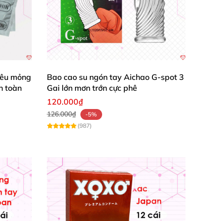
ác lỗi kĩ thuật
. Quý khách
được giao hàng tới
iêu mỏng
Bao cao su ngón tay Aichao G-spot 3
n toàn
Gai lớn mơn trớn cực phê
120.000₫
126.000₫
-5%
(987)