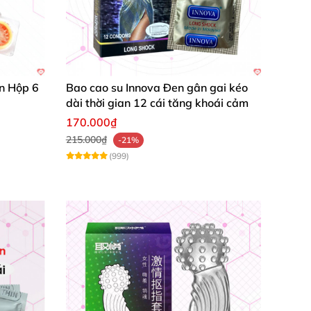
ơi gợi khoái cảm nơi hậu môn
, 1 phần rung
g độc lạ này
sẽ mang tới cảm giác
được khơi
 cho
các đấng mày râu.
n Hộp 6
Bao cao su Innova Đen gân gai kéo
dài thời gian 12 cái tăng khoái cảm
i mái
với
những cú nhấp thụt cực mạnh mẽ
mà
170.000₫
215.000₫
-21%
(999)