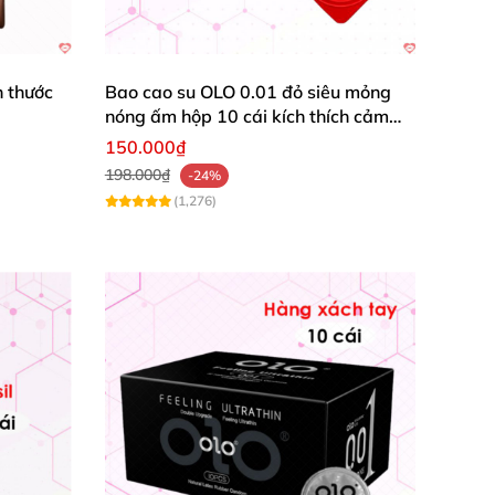
h thước
Bao cao su OLO 0.01 đỏ siêu mỏng
nóng ấm hộp 10 cái kích thích cảm
giác
150.000₫
198.000₫
-24%
(1,276)
ánh thai
, tránh bệnh lây nhiễm như
bao cao su
,