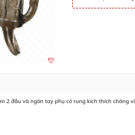
hêm 2 đầu
và ngón tay phụ có rung kích thích chàng
v