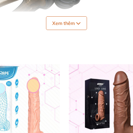
Xem thêm
Bao cao su dozen rung Baile Brave Man
ng cao cấp Baile