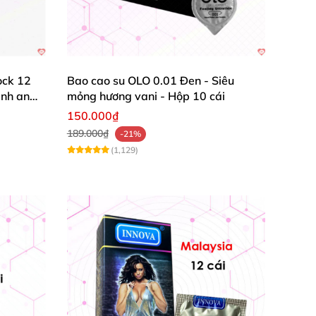
m mịn
và chân thực cực lớn cùng
với thiết kế
ock 12
Bao cao su OLO 0.01 Đen - Siêu
o
được mô phỏng giống dương vật thật
của
ạnh an
mỏng hương vani - Hộp 10 cái
150.000₫
189.000₫
-21%
(1,129)
ch thích cả phần đầu dương vật
của
các chàng