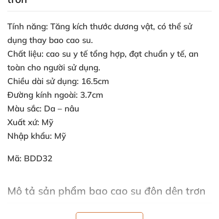
Tính năng: Tăng kích thước dương vật
,
có thể sử
dụng thay bao cao su.
Chất liệu: cao su y tế tổng hợp
, đạt chuẩn y tế
, an
toàn cho người sử dụng.
Chiều dài sử dụng: 16.5cm
Đường kính ngoài: 3.7cm
Màu sắc: Da – nâu
Xuất xứ: Mỹ
Nhập khẩu: Mỹ
Mã: BDD32
Mô tả sản phẩm bao cao su đôn dên trơn
Bao cao su có bề ngoài y như dương vật đàn ông
, có