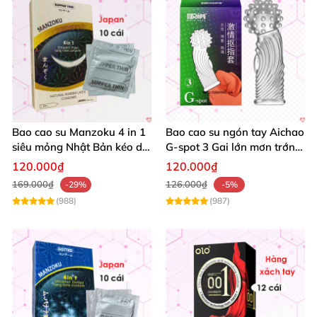
Bao cao su Manzoku 4 in 1
Bao cao su ngón tay Aichao
siêu mỏng Nhật Bản kéo dài
G-spot 3 Gai lớn mơn trớn
thời gian an toàn
cực phê
120.000₫
120.000₫
169.000₫
126.000₫
-29%
-5%
(988)
(987)