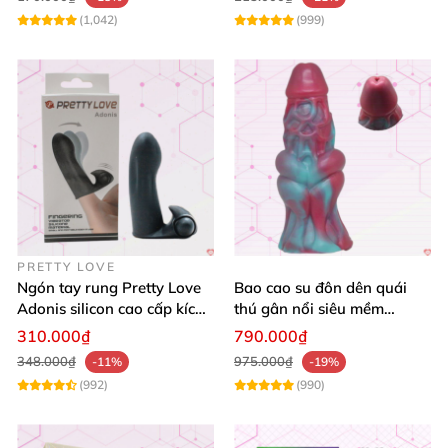
(1,042)
(999)
PRETTY LOVE
Ngón tay rung Pretty Love
Bao cao su đôn dên quái
Adonis silicon cao cấp kích
thú gân nổi siêu mềm
thích lên đỉnh
khủng kích thích
310.000₫
790.000₫
348.000₫
975.000₫
-11%
-19%
(992)
(990)