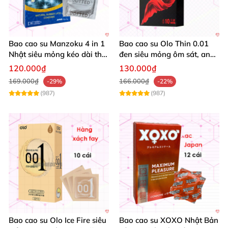
Bao cao su Manzoku 4 in 1
Bao cao su Olo Thin 0.01
Nhật siêu mỏng kéo dài thời
đen siêu mỏng ôm sát, an
gian chính hãng
toàn, Nhật Bản
120.000₫
130.000₫
169.000₫
166.000₫
-29%
-22%
(987)
(987)
Bao cao su Olo Ice Fire siêu
Bao cao su XOXO Nhật Bản