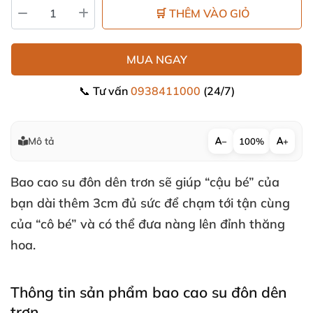
🛒 THÊM VÀO GIỎ
MUA NGAY
📞 Tư vấn
0938411000
(24/7)
Mô tả
−
100%
+
Bao cao su đôn dên trơn
sẽ giúp “cậu bé”
của
bạn dài thêm 3cm đủ sức
để chạm tới tận cùng
của “cô bé”
và
có thể đưa nàng lên đỉnh thăng
hoa.
Thông tin sản phẩm bao cao su đôn dên
trơn