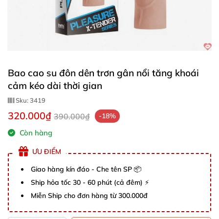
Bao cao su đôn dên trơn gân nổi tăng khoái
cảm kéo dài thời gian
Sku:
3419
320.000₫
390.000₫
-18%
Còn hàng
ƯU ĐIỂM
Giao hàng kín đáo - Che tên SP 📦
Ship hỏa tốc 30 - 60 phút (cả đêm) ⚡
Miễn Ship cho đơn hàng từ 300.000đ