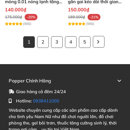
mỏng 0.01 nóng lạnh tăng
gân gai kéo dài thời gian
khoái cảm
hộp 10
140.000₫
150.000₫
175.000₫
189.000₫
-20%
-21%
(986)
(986)
1
2
3
4
5
Popper Chính Hãng
Giao hàng cả đêm 24/24
Hotline:
0938411000
Website chuyên cung cấp các sản phẩm cao cấp dành
cho tình yêu Nam Nữ như đồ chơi người lớn, đồ chơi
phòng the, gel bôi trơn, thuốc tăng cường sinh lý, thời
trang gợi cảm... uy tín tại Việt Nam