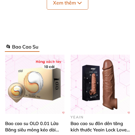
Xem thêm
tin
được không
? Có thực đấy bạn
nhé
, đó chính là
bao cao su đôn dên trơn đôn thêm 3 phân giúp “cậu
bé”
của bạn trở nên to khỏe
, đồ số
và
rất chân thực y
như dương vật thật
sẽ khiến nàng ngã mũ trước bạn.
📂 Bao Cao Su
YEAIN
Bao cao su OLO 0.01 Lửa
Bao cao su đôn dên tăng
Băng siêu mỏng kéo dài
kích thước Yeain Lock Love