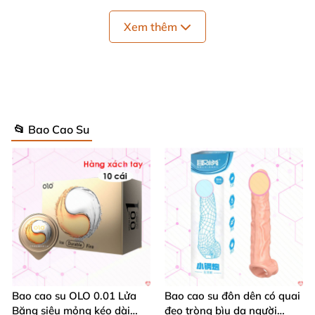
Xem thêm
📂 Bao Cao Su
Bao cao su đôn dên gân kích thước
Bao cao su OLO 0.01 Lửa
Bao cao su đôn dên có quai
Mô tả về bao cao su đôn dên gân
Băng siêu mỏng kéo dài
đeo tròng bìu da người