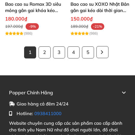
Bao cao su Romax 3D siêu
Bao cao su XOXO Nhật Bản
mỏng gân gai khóa kéo
gân gai kéo dài thời gian
chống tuột hộp 12
hộp 10
180.000₫
150.000₫
197.000₫
189.000₫
-9%
-21%
(986)
(986)
1
2
3
4
5
Popper Chính Hãng
Giao hàng cả đêm 24/24
Hotline:
0938411000
Website chuyên cung cấp các sản phẩm cao cấp dành
cho tình yêu Nam Nữ như đồ chơi người lớn, đồ chơi