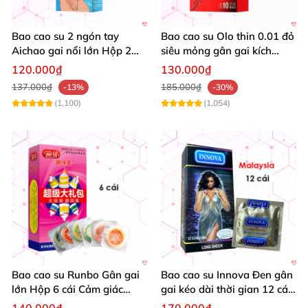
Kéo vòng đưa bìu vào vòng
để cố định
,
để tới khi
nào khít dương vật hoàn toàn
thì bạn
có thể ân
Bao cao su 2 ngón tay
Bao cao su Olo thin 0.01 đỏ
ái
được hoàn toàn dễ chịu không cần lo lắng.
Aichao gai nổi lớn Hộp 2
siêu mỏng gân gai kích
cái kích thích cực đỉnh
thích hộp 10
Có thể xuất tinh thẳng vào bao cao su đôn dên
120.000₫
130.000₫
137.000₫
185.000₫
-13%
-30%
gân PrettyLove do vậy khi dùng xong nên rửa
(1,100)
(1,054)
sạch kỹ bảo quản tại nơi khô thoáng
Bao cao su Runbo Gân gai
Bao cao su Innova Đen gân
lớn Hộp 6 cái Cảm giác
gai kéo dài thời gian 12 cái
sướng tuyệt
tăng khoái cảm