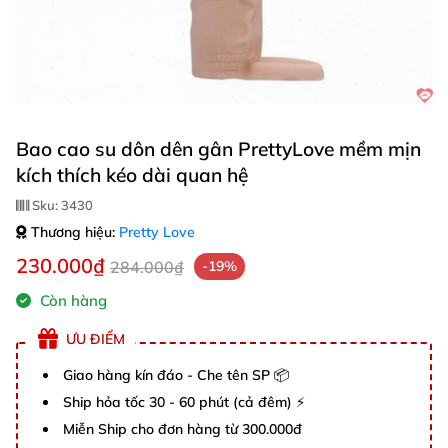
Bao cao su dôn dên gân PrettyLove mềm mịn
kích thích kéo dài quan hệ
Sku:
3430
Thương hiệu:
Pretty Love
230.000₫
284.000₫
-19%
Còn hàng
ƯU ĐIỂM
Giao hàng kín đáo - Che tên SP 📦
Ship hỏa tốc 30 - 60 phút (cả đêm) ⚡
Miễn Ship cho đơn hàng từ 300.000đ