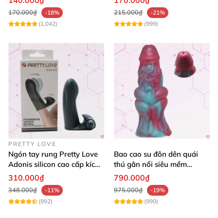
140.000₫
170.000₫
170.000₫
215.000₫
-18%
-21%
(1,042)
(999)
PRETTY LOVE
Ngón tay rung Pretty Love
Bao cao su đôn dên quái
Adonis silicon cao cấp kích
thú gân nổi siêu mềm
thích lên đỉnh
khủng kích thích
310.000₫
790.000₫
348.000₫
975.000₫
-11%
-19%
(992)
(990)