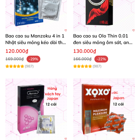
Bao cao su Manzoku 4 in 1
Bao cao su Olo Thin 0.01
Nhật siêu mỏng kéo dài thời
đen siêu mỏng ôm sát, an
gian chính hãng
toàn, Nhật Bản
120.000₫
130.000₫
169.000₫
166.000₫
-29%
-22%
(987)
(987)