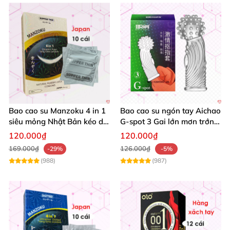
Bao cao su Manzoku 4 in 1
Bao cao su ngón tay Aichao
siêu mỏng Nhật Bản kéo dài
G-spot 3 Gai lớn mơn trớn
thời gian an toàn
cực phê
120.000₫
120.000₫
169.000₫
126.000₫
-29%
-5%
(988)
(987)