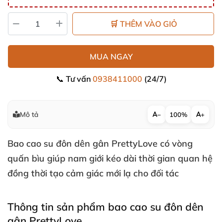
🛒 THÊM VÀO GIỎ
MUA NGAY
📞 Tư vấn
0938411000
(24/7)
Mô tả
−
100%
+
Bao cao su đôn dên gân
PrettyLove có vòng
quấn bìu giúp nam giới kéo dài thời gian quan hệ
đồng thời tạo cảm giác mới lạ cho đối tác
Thông tin sản phẩm bao cao su đôn dên
gân PrettyLove