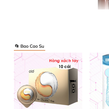
📂 Bao Cao Su
Thương hiệu: Baile
Dạng sản phẩm: Bao cao su đôn dên