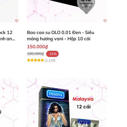
định
và chứng nhận an toàn
với người sử dụng
t
của người đàn ông
, thật
và quyến rũ đến
ock 12
Bao cao su OLO 0.01 Đen - Siêu
ạnh an
mỏng hương vani - Hộp 10 cái
 thích
150.000₫
189.000₫
-21%
gai mềm mại nhỏ li ti nằm ở đầu dương vật
(1,129)
nên khoái cảm tột độ
.
Hơn nữa
, chạy dọc theo
 mạnh mẽ
, mang đến
những đợt co thắt âm
ng
, nhờ đó
mà bao cao su đôn dên
sẽ không bị
ôn tự tin không làm gián đoạn cuộc yêu.