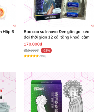
hồi cực tốt
, ôm khít
và tạo sự dễ chịu cho
 nhanh nhất cho
các chàng
mà không cần
n Hộp 6
Bao cao su Innova Đen gân gai kéo
dài thời gian 12 cái tăng khoái cảm
170.000₫
215.000₫
-21%
(999)
lớn
Website
. Để mua hàng
, bạn chỉ cần
để lại
 trong
các đơn vị có giao hàng COD
.
Đặc biệt
,
ao đôn dên mang tới khoái cảm tốt nhất cho