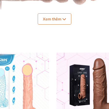
Xem thêm
Bao cao su đôn dên có dây đeo Baile Brave man kích thước