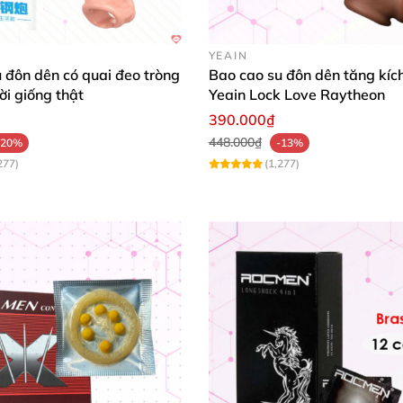
thời
, kéo dài thời gian khi quan hệ
, mang lại khoái cảm ca
YEAIN
 đôn dên có quai đeo tròng
Bao cao su đôn dên tăng kíc
ời giống thật
Yeain Lock Love Raytheon
ệt đối
390.000₫
448.000₫
-20%
-13%
277)
(1,277)
cao su đôn dên có dây đeo Baile Brave man mang lại cảm giác tá
 su đôn dên có dây đeo Baile Brave Man: