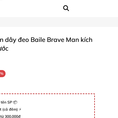
n dây đeo Baile Brave Man kích
ước
8%
 tên SP 📦
út (cả đêm) ⚡
 từ 300.000đ