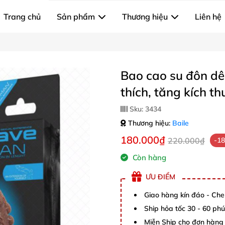
Trang chủ
Sản phẩm
Thương hiệu
Liên hệ
Bao cao su đôn dê
thích, tăng kích th
Sku:
3434
Thương hiệu:
Baile
180.000₫
220.000₫
-1
Còn hàng
ƯU ĐIỂM
Giao hàng kín đáo - Che
Ship hỏa tốc 30 - 60 ph
Miễn Ship cho đơn hàng