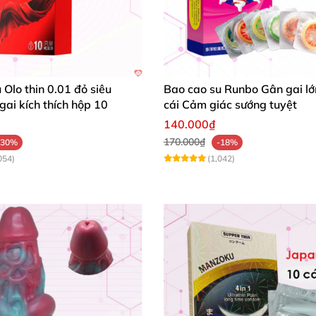
ương vật
của
các chàng trai Á đông
, chất liệu silicone đàn 
ải pháp tăng kích thước cậu nhỏ
và chống xuất tinh sớm
 Olo thin 0.01 đỏ siêu
Bao cao su Runbo Gân gai lớ
ai kích thích hộp 10
cái Cảm giác sướng tuyệt
dên có dây đeo Baile Brave Man:
140.000₫
170.000₫
-30%
-18%
054)
(1,042)
Bao cao su đôn dên có dây đeo Baile Brave man bao bì sản phẩm
ile BraveMan chính hãng
được phân phối tại shop người 
sẽ liên hệ ngay tới bạn
. Thời gian giao hàng nhanh nhất
i shop
, bạn
được tặng kèm gel bôi trơn
để sử dụng cùng b