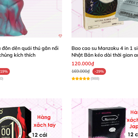
 đôn dên quái thú gân nổi
Bao cao su Manzoku 4 in 1 s
hủng kích thích
Nhật Bản kéo dài thời gian a
120.000₫
169.000₫
-19%
-29%
0)
(988)