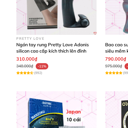
PRETTY LOVE
Ngón tay rung Pretty Love Adonis
Bao cao su
silicon cao cấp kích thích lên đỉnh
siêu mềm k
310.000₫
790.000₫
348.000₫
975.000₫
-11%
(992)
(99