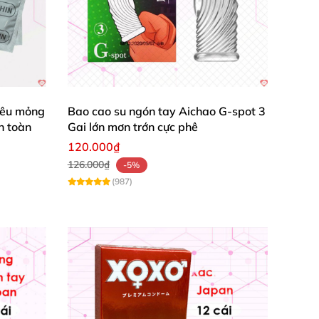
iêu mỏng
Bao cao su ngón tay Aichao G-spot 3
n toàn
Gai lớn mơn trớn cực phê
120.000₫
126.000₫
-5%
(987)