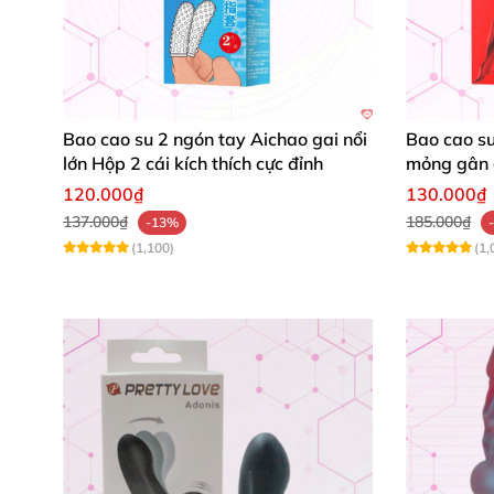
Kích thước trung bình
rất phù hợp
với kích d
dương vật khi đeo
. Sản phẩm này chính là gi
dùng thuốc.
Bao cao su 2 ngón tay Aichao gai nổi
Bao cao su
lớn Hộp 2 cái kích thích cực đỉnh
mỏng gân g
Làm thế nào
để mua bao cao su đôn 
120.000₫
130.000₫
137.000₫
185.000₫
-13%
(1,100)
(1,
Sản phẩm
bao cao su
đôn dên có dây đeo Ba
số điện thoại
và đội ngũ tư vấn
của chúng tôi
khi mua 2 sản phẩm bao đôn dên cho nam tạ
cả bạn
và nàng.