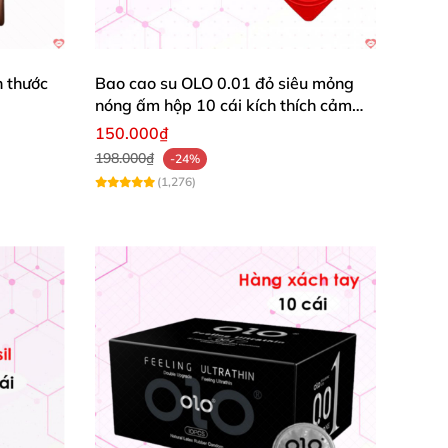
o hơn cho nữ giới
h thước
Bao cao su OLO 0.01 đỏ siêu mỏng
nóng ấm hộp 10 cái kích thích cảm
giác
150.000₫
198.000₫
-24%
(1,276)
o bạo